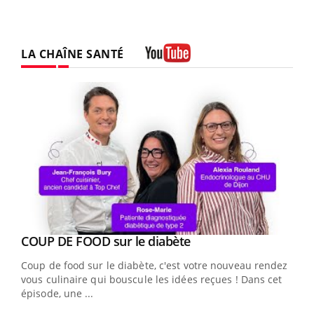
LA CHAÎNE SANTÉ
Youtube
Youtube
COUP DE FOOD sur le diabète
Youtube
Coup de food sur le diabète, c'est votre nouveau rendez-
vous culinaire qui bouscule les idées reçues ! Dans cet
épisode, une ...