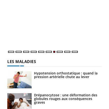
Yout
Quand l’entreprise mise sur le bien être global
Ecz
Youtube
You
(3/3
Dans
vous
quot
LES MALADIES
Hypotension orthostatique : quand la
pression artérielle chute au lever
Drépanocytose : une déformation des
globules rouges aux conséquences
graves