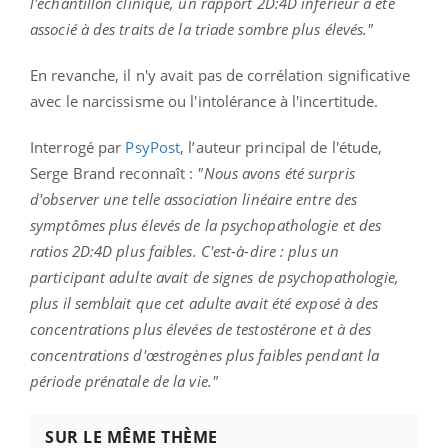
l'échantillon clinique, un rapport
2D:
4D
inférieur a été
associé à des traits de la triade sombre plus élevés."
En revanche, il n'y avait pas de corrélation significative
avec le narcissisme ou l'intolérance à l'incertitude.
Interrogé par
PsyPost
, l’auteur principal de l'étude,
Serge
Brand
reconnaît :
"
Nous avons été surpris
d'observer une telle association linéaire entre des
symptômes plus élevés de la psychopathologie et des
ratios
2D:
4D plus faibles.
C'est-à-dire :
plus un
participant adulte avait de signes de psychopathologie,
plus il semblait que cet adulte
avait
été exposé à des
concentrations plus élevées de testostérone et à des
concentrations d'œstrogènes plus faibles pendant la
période prénatale de la vie.
"
SUR LE MÊME THÈME