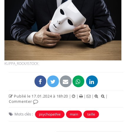
KUPPA_ROCK/ISTOCK
Publié le 17.01.2024 à 18h20
|
|
|
|
|
Commenter
Mots clés :
psychopathie
main
taille