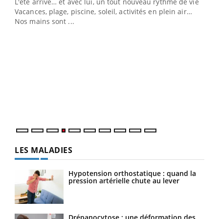
L'été arrive… et avec lui, un tout nouveau rythme de vie !
Vacances, plage, piscine, soleil, activités en plein air…
Nos mains sont ...
Dia
You
Le 
pers
ques
LES MALADIES
Hypotension orthostatique : quand la
pression artérielle chute au lever
Drépanocytose : une déformation des