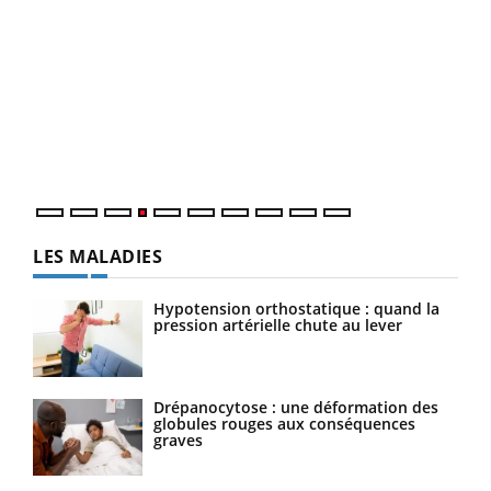
Dia
You
Le 
pers
ques
LES MALADIES
Hypotension orthostatique : quand la
pression artérielle chute au lever
Drépanocytose : une déformation des
globules rouges aux conséquences
graves