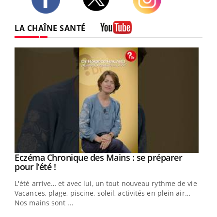
Twitter
Facebook
Instagram
LA CHAÎNE SANTÉ
Youtube
Eczéma Chronique des Mains : se préparer
Youtube
Youtube
pour l’été !
L'été arrive… et avec lui, un tout nouveau rythme de vie !
Vacances, plage, piscine, soleil, activités en plein air…
Nos mains sont ...