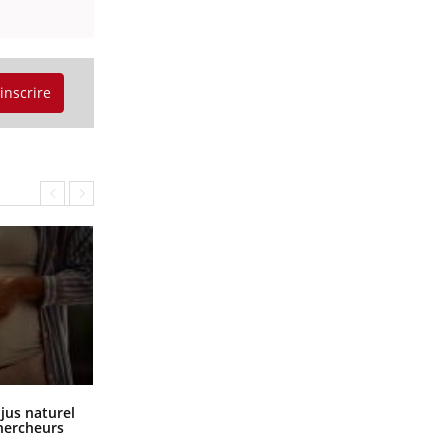
'inscrire
Comment oublier les écrans en
 jus naturel
vacances ?
chercheurs