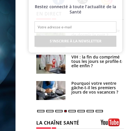
Restez connecté à toute l’actualité de la
Twitter
Facebook
Instagram
Santé
EN DIRECT
unya, dengue,
La sieste empêche-t-elle
e : que se passe-
de dormir la nuit ?
s le sud de la
S'INSCRIRE À LA NEWSLETTER
icaments GLP-1
VIH : la fin du comprimé
t-ils aussi les os
tous les jours se profile-t-
elle enfin ?
alovirus : ce qui
Pourquoi votre ventre
ans la prise en
gâche-t-il les premiers
des femmes
jours de vos vacances ?
es
LA CHAÎNE SANTÉ
Youtube