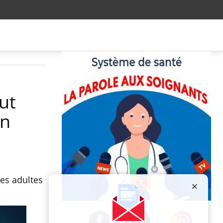
ut
en
les adultes
Publicité