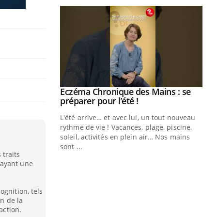
ale : et si on
Eczéma Chronique des Mains : se
Youtube
ube
Youtube
préparer pour l’été !
e diabète de type 2
L'été arrive… et avec lui, un tout nouveau
çues chez les
rythme de vie ! Vacances, plage, piscine,
ez les soignants.
soleil, activités en plein air… Nos mains
sont ...
Di
traits
You
 ayant une
Le 
nom
ognition, tels
dia
on de la
défi
action.