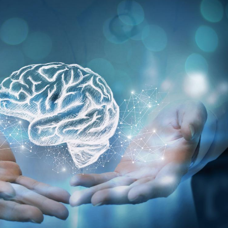
Comment oublier les
Chikung
écrans en vacances ?
West Nil
t-il dan
France ?
Toujours connectés :
Les méd
comment le travail
protègen
empiète de plus en plus
?
sur nos soirées
Cancer colorectal : une
Cytomég
stratégie simple aurait
change d
changé la donne au Pays
charge 
basque
enceint