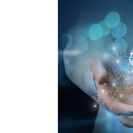
Hantavirus : un cas
détecté chez un touriste
en France
Mortalité infantile : un
rapport s’interroge sur
son taux élevé en France
Grossesse à risque : ce jus
naturel attire l'attention
des chercheurs