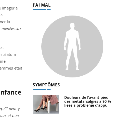
J'AI MAL
e imagerie
la
ner la
té menées sur
es
 striatum
 une
femmes était
SYMPTÔMES
enfance
Douleurs de l’avant-pied :
des métatarsalgies à 90 %
liées à problème d’appui
qu'il peut y
ciaux et non-