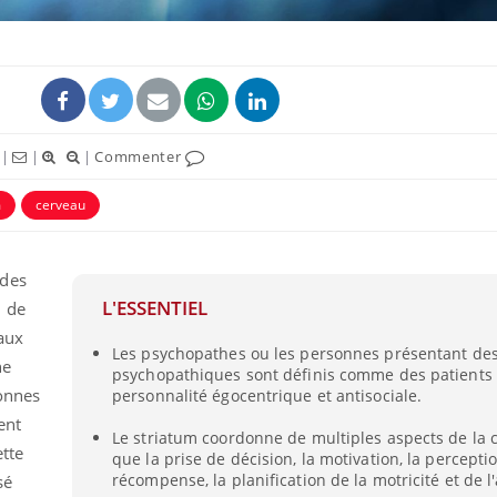
|
|
|
Commenter
m
cerveau
ence en fer : comprendre pour
Insuline & Charge ment
tube
Youtube
Youtube
Yout
venir
osait en parler??
gue, irritabilité, brouillard mental ou
En 2026, l'insuline dans l
 des
e alopécie… Les symptômes de la
reste entourée d'idées re
L'ESSENTIEL
, de
nce en fer sont multiples ce qui la rend
patients comme parfois ch
 aux
Les psychopathes ou les personnes présentant des 
ne
psychopathiques sont définis comme des patients
sonnes
personnalité égocentrique et antisociale.
ent
Le striatum coordonne de multiples aspects de la c
ette
que la prise de décision, la motivation, la percepti
récompense, la planification de la motricité et de l'
sé