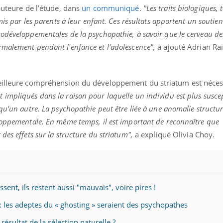
auteure de l’étude, dans
un communiqué
.
"Les traits biologiques, 
mis par les parents à leur enfant. Ces résultats apportent un soutien
odéveloppementales de la psychopathie, à savoir que le cerveau de
malement pendant l'enfance et l'adolescence",
a ajouté Adrian Rai
meilleure compréhension du développement du striatum est néces
impliqués dans la raison pour laquelle un individu est plus susce
qu'un autre. La psychopathie peut être liée à une anomalie structur
loppementale. En même temps, il est important de reconnaître que
des effets sur la structure du striatum",
a expliqué Olivia Choy.
sent, ils restent aussi "mauvais", voire pires !
 : les adeptes du « ghosting » seraient des psychopathes
résultat de la sélection naturelle ?