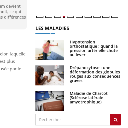
tum devient
dit, ce qui
es différences
LES MALADIES
Hypotension
orthostatique : quand la
pression artérielle chute
elon laquelle
au lever
est plus
Drépanocytose : une
usée par le
déformation des globules
rouges aux conséquences
graves
Maladie de Charcot
(Sclérose latérale
amyotrophique)