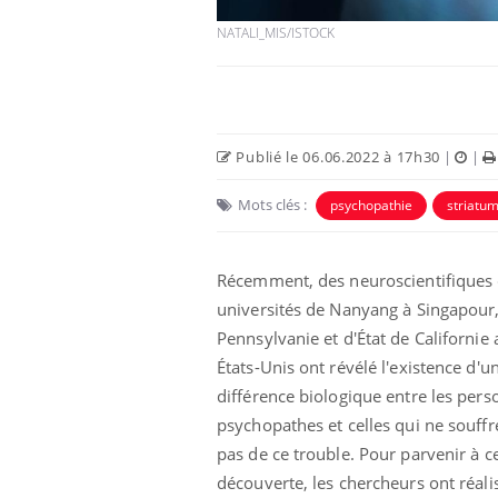
NATALI_MIS/ISTOCK
Publié le 06.06.2022 à 17h30
|
|
Mots clés :
psychopathie
striatu
Eczéma Chronique des Mains :
Car
Youtube
You
Youtube
expliquer ma maladie
pré
Il y a des sujets qui sont faciles à aborder...
Fati
Récemment, des neuroscientifiques
d'autres non ! D'un côté, poser des
mêm
universités de Nanyang à Singapour
questions sur la maladie d'un proche c'est
care
montrer ...
...
Pennsylvanie et d'État de Californie
États-Unis ont révélé l'existence d'u
différence biologique entre les per
psychopathes et celles qui ne souffr
pas de ce trouble. Pour parvenir à c
découverte, les chercheurs ont réali