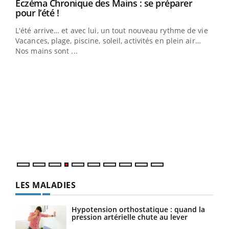
Eczéma Chronique des Mains : se préparer
Youtube
Youtube
pour l’été !
L'été arrive… et avec lui, un tout nouveau rythme de vie !
Vacances, plage, piscine, soleil, activités en plein air…
Nos mains sont ...
Dia
You
Le 
pers
ques
LES MALADIES
Hypotension orthostatique : quand la
pression artérielle chute au lever