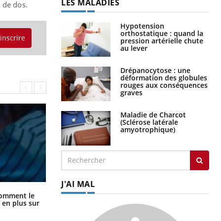
LES MALADIES
ux de dos.
Hypotension
orthostatique : quand la
'inscrire
pression artérielle chute
au lever
Drépanocytose : une
déformation des globules
rouges aux conséquences
graves
Maladie de Charcot
(Sclérose latérale
amyotrophique)
J'AI MAL
Cancer colorectal : une stratégie
comment le
simple aurait changé la donne au
 en plus sur
Pays basque