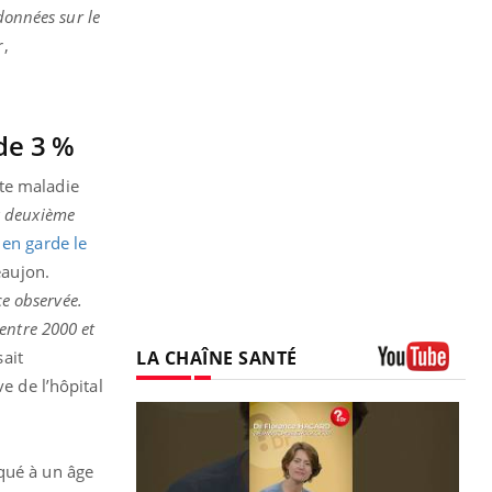
données sur le
r,
de 3 %
tte maladie
a deuxième
en garde le
eaujon.
ce observée.
entre 2000 et
LA CHAÎNE SANTÉ
ait
e de l’hôpital
Youtube
iqué à un âge