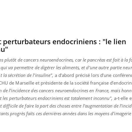
VIH : la fin du comprimé
Le Viagr
tous les jours se profile-t-
freiner 
elle enfin ?
cancer ?
 perturbateurs endocriniens : "le lien
nu"
 plutôt de cancers neuroendocrines, car le pancréas est fait à la f
 qui va permettre de digérer les aliments, et d’une autre partie ne
la sécrétion de l’insuline",
a d’abord précisé lors d’une conféren
CHU de Marseille et présidente de la société française d’endocrin
on de l’incidence des cancers neuroendocrines en France, mais hon
et les perturbateurs endocriniens est totalement inconnu",
a-t-elle 
t difficile de faire la part des choses entre l’augmentation de l’inci
ants progrès faits ces dernières années dans les moyens d’imagerie