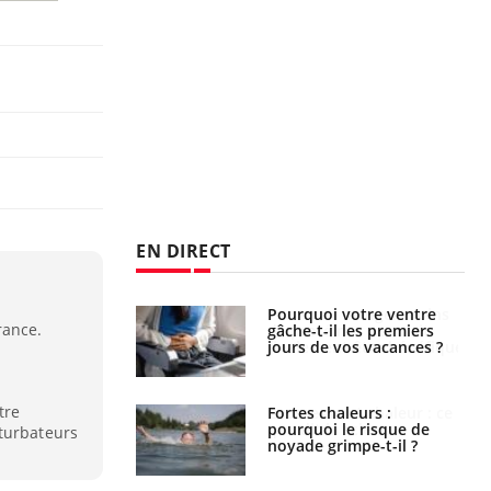
EN DIRECT
i votre ventre
Pourquoi manger moins
rance.
il les premiers
de protéines pourrait
 vos vacances ?
finalement être bénéfique
tre
haleurs :
Grossesse et chaleur : ce
i le risque de
que dit la science
rturbateurs
rimpe-t-il ?