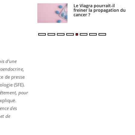
a pourrait-il
Le smartphone nuit-il à
la propagation du
l'apprentissage de la
lecture ?
ois d’une
uroendocrine,
ce de presse
ologie (SFE).
nêtement, pour
expliqué.
dence des
 et de