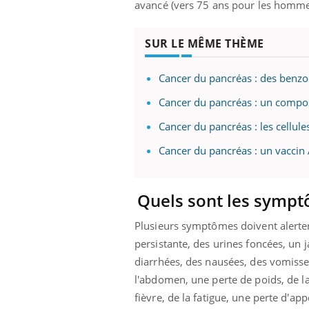
avancé (vers 75 ans pour les homme
SUR LE MÊME THÈME
 Mains :
Carence en fer : comprendre pour
Ins
Youtube
You
Youtube
Youtube
prévenir
osa
Cancer du pancréas : des benzo
Cancer du pancréas : un composé 
aciles à aborder...
Fatigue, irritabilité, brouillard mental ou
En 2
poser des
même alopécie… Les symptômes de la
rest
Cancer du pancréas : les cellul
'un proche c'est
carence en fer sont multiples ce qui la rend
pat
...
Cancer du pancréas : un vacci
Quels sont les sympt
Plusieurs symptômes doivent alerter e
persistante, des urines foncées, un 
diarrhées, des nausées, des vomiss
l'abdomen, une perte de poids, de la
fièvre, de la fatigue, une perte d'