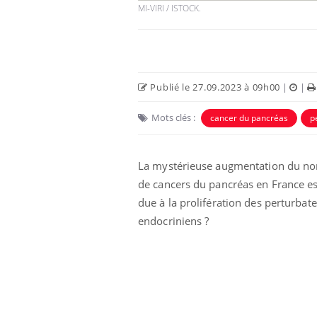
MI-VIRI / ISTOCK.
Publié le 27.09.2023 à 09h00
|
|
Mots clés :
cancer du pancréas
p
La mystérieuse augmentation du n
de cancers du pancréas en France es
due à la prolifération des perturbat
 à risque : ce jus
Cancer colorectal : une
ttire l'attention
stratégie simple aurait
endocriniens ?
cheurs
changé la donne au Pays
basque
 oublier les
Chikungunya, dengue,
n vacances ?
West Nile : que se passe-
t-il dans le sud de la
France ?