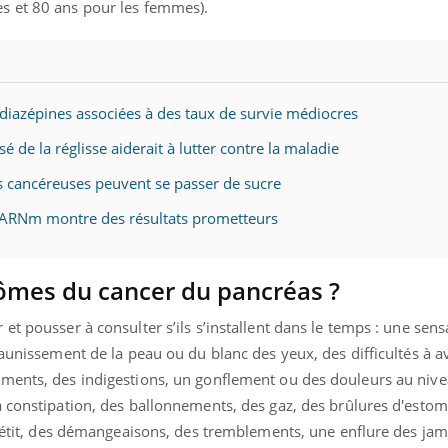
s et 80 ans pour les femmes).
uline & Charge mentale : et si on
Eczéma Chronique des
tube
Youtube
Youtube
Y
it en parler??
préparer pour l’été !
diazépines associées à des taux de survie médiocres
de la réglisse aiderait à lutter contre la maladie
026, l'insuline dans le diabète de type 2
L'été arrive… et avec lui,
e entourée d'idées reçues chez les
rythme de vie ! Vacances, 
es cancéreuses peuvent se passer de sucre
ients comme parfois chez les soignants.
soleil, activités en plein
sont ...
n ARNm montre des résultats prometteurs
ômes du cancer du pancréas ?
t pousser à consulter s’ils s’installent dans le temps : une sens
jaunissement de la peau ou du blanc des yeux, des difficultés à a
ements, des indigestions, un gonflement ou des douleurs au niv
 constipation, des ballonnements, des gaz, des brûlures d'estom
appétit, des démangeaisons, des tremblements, une enflure des ja