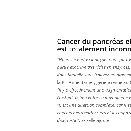
 connectés :
Les médicaments GLP-1
le travail
protègent-ils aussi les os
de plus en plus
?
soirées
Cancer du pancréas et
est totalement incon
"Nous, en endocrinologie, nous parlons
partie exocrine très riche en enzymes,
dans laquelle vous trouvez notamment 
la Pr. Anne Barlier, généticienne au 
"Il y a effectivement une augmentati
l’instant, le lien entre ce phénomène 
"C’est une question complexe, car il es
cancers neuroendocrines et les import
diagnostic",
a-t-elle ajouté.