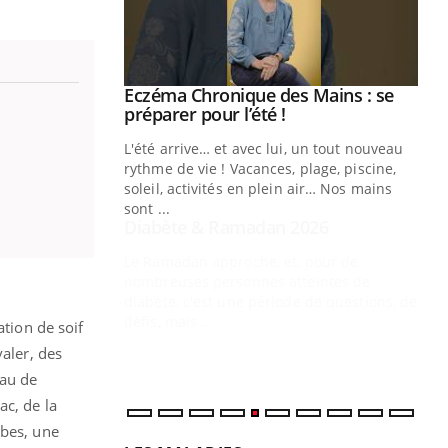
Youtube
 Mains : se
Diabète & Ramadan 2026
Youtube
outube
Le Ramadan approche, et, pour de
 un tout nouveau
nombreuses personnes atteintes de
plage, piscine,
diabète, c'est une période de questions, de
 air… Nos mains
défis, mais ...
Un
You
fac
pr
Un 
mut
ation de soif
san
valer, des
num
eau de
ac, de la
mbes, une