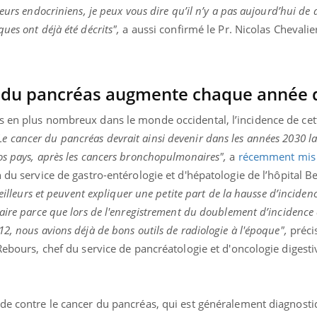
eurs endocriniens, je peux vous dire qu’il n’y a pas aujourd’hui de 
ues ont déjà été décrits",
a aussi confirmé le Pr. Nicolas Chevalie
r du pancréas augmente chaque année 
s en plus nombreux dans le monde occidental, l’incidence de ce
Le cancer du pancréas devrait ainsi devenir dans les années 2030 l
os pays, après les cancers bronchopulmonaires",
a
récemment mis 
n du service de gastro-entérologie et d'hépatologie de l’hôpital B
meilleurs et peuvent expliquer une petite part de la hausse d’inciden
aire parce que lors de l'enregistrement du doublement d’incidence 
2, nous avions déjà de bons outils de radiologie à l'époque",
précis
Rebours, chef du service de pancréatologie et d'oncologie digestiv
ède contre le cancer du pancréas, qui est généralement diagnost