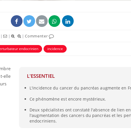
|
|
|
Commenter
erturbateur endocrinien
incidence
ombre
L'ESSENTIEL
t-elle
eurs
Cytomégalovirus : ce qui
Pourquo
L'incidence du cancer du pancréas augmente en F
change dans la prise en
gâche-t-
charge des femmes
jours de
enceintes
Ce phénomène est encore mystérieux.
Deux spécialistes ont constaté l'absence de lien en
La sieste empêche-t-elle
Fortes c
de dormir la nuit ?
pourquo
l'augmentation des cancers du pancréas et les pe
noyade g
endocriniens.