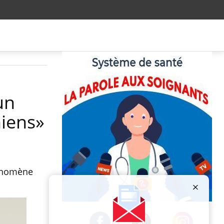
un
niens»
hénomène
Publicité