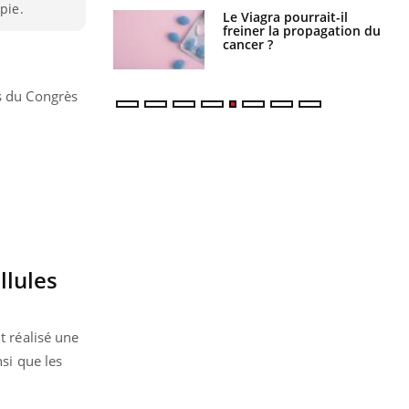
pie.
 fin du comprimé
Le Viagra pourrait-il
 jours se profile-t-
freiner la propagation du
n ?
cancer ?
s du Congrès
llules
t réalisé une
si que les