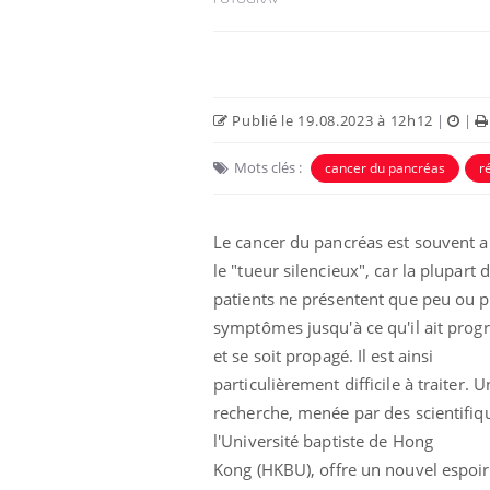
Publié le 19.08.2023 à 12h12
|
|
Mots clés :
cancer du pancréas
r
Le cancer du pancréas est souvent 
le "tueur silencieux", car la plupart 
patients ne présentent que peu ou p
éviter une otite
Grossesse à risque : ce jus
symptômes jusqu'à ce qu'il ait prog
les vacances ?
naturel attire l'attention
des chercheurs
et se soit
propagé
.
Il est ainsi
particulièrement difficile à traiter.
U
us : un cas
recherche, menée par des scientifiq
Comment oublier les
chez un touriste
écrans en vacances ?
l'Université baptiste de Hong
e
Kong
(
HKBU
),
offre un nouvel espoir