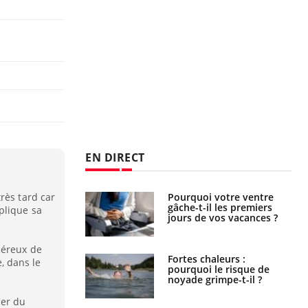
EN DIRECT
alovirus : ce qui
Pourquoi votre ventre
rès tard car
ans la prise en
gâche-t-il les premiers
plique sa
des femmes
jours de vos vacances ?
es
céreux de
e empêche-t-elle
Fortes chaleurs :
e, dans le
r la nuit ?
pourquoi le risque de
noyade grimpe-t-il ?
cer du