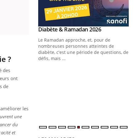
Youtube
 Mains : se
Diabète & Ramadan 2026
Youtube
outube
Le Ramadan approche, et, pour de
 un tout nouveau
nombreuses personnes atteintes de
plage, piscine,
diabète, c'est une période de questions, de
e ?
 air… Nos mains
défis, mais ...
Un
You
é des
fac
heurs ont
pr
s de
Un 
mut
san
améliorer les
num
ouvrent une
cancer du
acité et