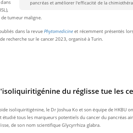
 dans
pancréas et améliorer l'efficacité de la chimiothéra
Les médicaments GLP-1
VIH : la
(
ISL
)
,
protègent-ils aussi les os
tous les
?
elle enfi
pe de tumeur maligne.
 publiés dans la revue
Phytomedicine
et récemment présentés lor
de recherche sur le cancer 2023, organisé à Turin.
l
'
isoliquiritigénine
du réglisse tue les ce
noïde
isoliquiritigénine
, le Dr Joshua
Ko et
son équipe de
HKBU
on
nt étudié tous les marqueurs potentiels du cancer du pancréas ain
isse, de son nom scientifique
Glycyrrhiza
glabra
.