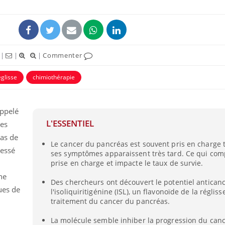
|
|
|
Commenter
églisse
chimiothérapie
appelé
L'ESSENTIEL
des
as de
Cancer colorectal : une
Cytomég
Le cancer du pancréas est souvent pris en charge t
ressé
stratégie simple aurait
change d
ses symptômes apparaissent très tard. Ce qui com
changé la donne au Pays
charge 
prise en charge et impacte le taux de survie.
basque
enceint
ne
Des chercheurs ont découvert le potentiel antican
ues de
Chikungunya, dengue,
La siest
l'isoliquiritigénine (ISL), un flavonoïde de la régliss
West Nile : que se passe-
de dormi
traitement du cancer du pancréas.
t-il dans le sud de la
France ?
La molécule semble inhiber la progression du can