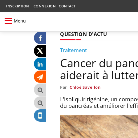
INSCRIPTION
CONNEXION
CONTACT
Menu
QUESTION D'ACTU
Traitement
Cancer du panc
aiderait à lutt
Par
Chloé Savellon
L'isoliquiritigénine, un compos
du pancréas et améliorer l'eff