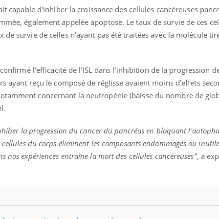
ait capable d'inhiber la croissance des cellules cancéreuses panc
grammée, également appelée apoptose.
Le taux de survie de ces cel
x de survie de
celles n
'ayant pas été traitées avec la molécule tir
onfirmé l'efficacité de l'
ISL
dans l'inhibition de la progression d
urs ayant reçu le composé de réglisse avaient moins d'effets sec
 notamment concernant la neutropénie
(baisse du nombre de glob
l.
nhiber la progression du cancer du pancréas en bloquant l'autopha
s cellules du corps éliminent les composants endommagés ou inutile
s nos expériences entraîne la mort des cellules cancéreuses"
, a ex