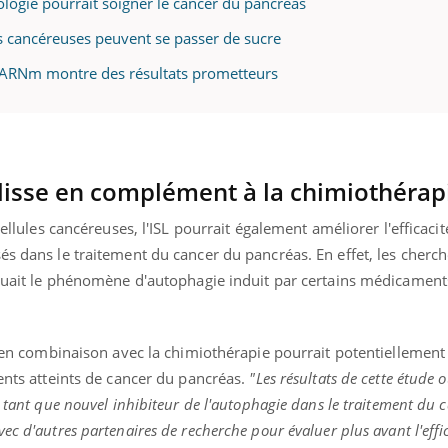
logie pourrait soigner le cancer du pancréas
es cancéreuses peuvent se passer de sucre
n ARNm montre des résultats prometteurs
uline & Charge mentale : et si on
Eczéma Chronique des
tube
Youtube
Youtube
Y
it en parler??
préparer pour l’été !
026, l'insuline dans le diabète de type 2
L'été arrive… et avec lui,
e entourée d'idées reçues chez les
rythme de vie ! Vacances, 
lisse en complément à la chimiothérapi
ients comme parfois chez les soignants.
soleil, activités en plein
sont ...
ellules cancéreuses, l'
ISL
pourrait également améliorer l'efficacit
isés dans le traitement du cancer du pancréas.
En effet, les cherc
uait le phénomène d'autophagie induit par certains médicament
en combinaison avec la chimiothérapie pourrait potentiellement 
ents atteints de cancer du pancréas.
"Les résultats de cette étude 
tant que nouvel inhibiteur de l'autophagie dans le traitement du 
c d'autres partenaires de recherche pour évaluer plus avant l'effic