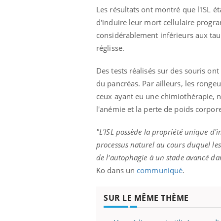
Les résultats ont montré que l'
ISL
ét
d'induire leur mort cellulaire pro
considérablement inférieurs aux tau
réglisse.
Des tests réalisés sur des souris ont c
du pancréas.
Par ailleurs, les ronge
ceux ayant eu une chimiothérapie,
l'anémie et la perte de poids corpore
"L'
ISL
possède la propriété unique d'i
processus naturel au cours duquel le
de l'autophagie à un stade avancé dan
Ko dans un
communiqué
.
SUR LE MÊME THÈME
Carence en fer : comprendre pour
Youtube
Youtube
prévenir