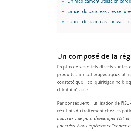
Un médicament utilisé en cardio
Fatigue, irritabilité, brouillard mental ou
Cancer du pancréas : les cellul
même alopécie… Les symptômes de la
carence en fer sont multiples ce qui la rend
Cancer du pancréas : un vacci
...
 Mains :
Ins
You
Youtube
osa
aciles à aborder...
En 2
poser des
rest
Un composé de la rég
'un proche c'est
pat
En plus de ses effets directs sur les c
produits
chimiothérapeutiques
util
constaté que l'
isoliquiritigénine
bloq
chimiothérapie.
Par conséquent, l'utilisation de l'
ISL
résultats du traitement chez les pati
nouvelle voie pour développer l'
ISL
en 
pancréas.
Nous espérons collaborer ave