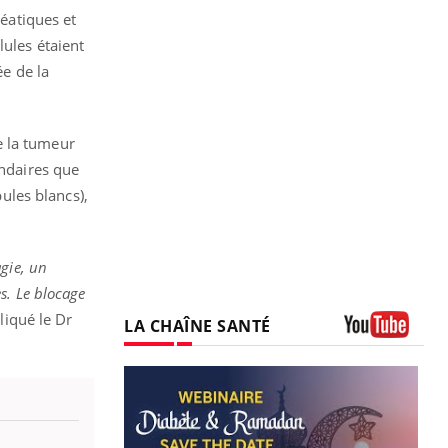
réatiques et
lules étaient
ée de la
e la tumeur
ondaires que
ules blancs)
,
gie, un
s.
Le blocage
pliqué le Dr
LA CHAÎNE SANTÉ
Youtube