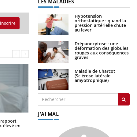
LES MALADIES
Hypotension
orthostatique : quand la
'inscrire
pression artérielle chute
au lever
Drépanocytose : une
déformation des globules
rouges aux conséquences
graves
Maladie de Charcot
(Sclérose latérale
amyotrophique)
J'AI MAL
Grossesse à risque : ce jus naturel
n rapport
attire l'attention des chercheurs
x élevé en