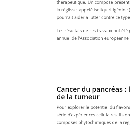
thérapeutique.
Un composé présent
 infantile : un
Toujours connectés :
la réglisse, appelé
isoliquiritigénine
s’interroge sur
comment le travail
 élevé en France
empiète de plus en plus
pourrait aider à lutter contre ce ty
sur nos soirées
Les résultats de ces travaux ont été
annuel de l'Association européenne 
Cancer du pancréas : 
de la tumeur
Pour explorer le potentiel du flavo
série d'expériences cellulaires.
Ils o
composés phytochimiques de la régl