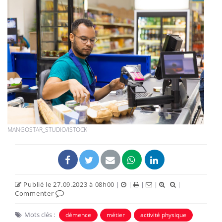
MANGOSTAR_STUDIO/ISTOCK
Publié le 27.09.2023 à 08h00
|
|
|
|
|
Commenter
Mots clés :
démence
métier
activité physique