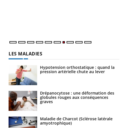
Ecz
You
(3/3
Dans
vous
quot
LES MALADIES
Hypotension orthostatique : quand la
pression artérielle chute au lever
Drépanocytose : une déformation des
globules rouges aux conséquences
graves
Maladie de Charcot (Sclérose latérale
amyotrophique)