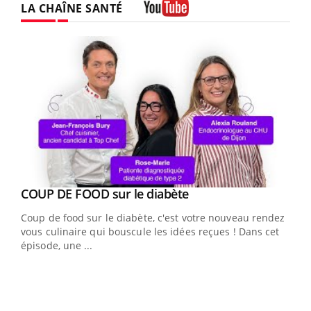
LA CHAÎNE SANTÉ
Youtube
Youtube
Yout
COUP DE FOOD sur le diabète
Quand l’entreprise mise sur le bien être global
Youtube
Youtube
Coup de food sur le diabète, c'est votre nouveau rendez-
"Les rendez-vous de la santé et de la qualité de vie au
vous culinaire qui bouscule les idées reçues ! Dans cet
travail" de Pourquoi Docteur reçoivent Régis Blugeon,
épisode, une ...
DRH et directeur ...