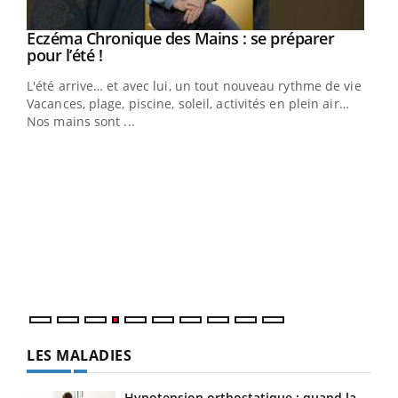
Eczéma Chronique des Mains : se préparer
Youtube
Youtube
pour l’été !
L'été arrive… et avec lui, un tout nouveau rythme de vie !
Vacances, plage, piscine, soleil, activités en plein air…
Nos mains sont ...
Dia
You
Le 
pers
ques
LES MALADIES
Hypotension orthostatique : quand la