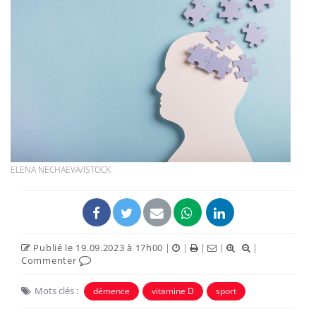
ELENA NECHAEVA/ISTOCK
Publié le 19.09.2023 à 17h00
|
|
|
|
|
Commenter
Mots clés :
démence
vitamine D
sport