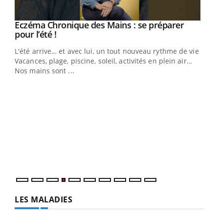
Eczéma Chronique des Mains : se préparer
Youtube
Youtube
pour l’été !
L'été arrive… et avec lui, un tout nouveau rythme de vie !
Vacances, plage, piscine, soleil, activités en plein air…
Nos mains sont ...
Dia
You
Le 
pers
ques
LES MALADIES