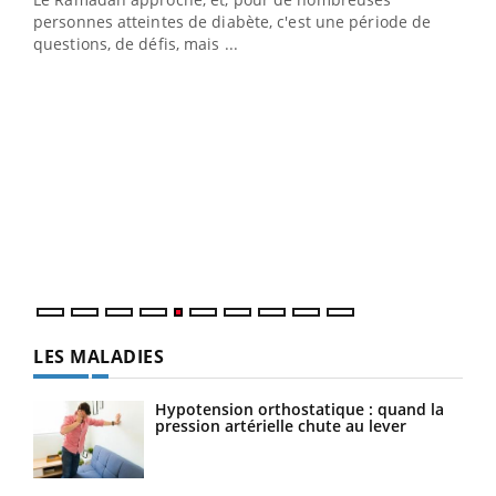
vie !
personnes atteintes de diabète, c'est une période de
…
questions, de défis, mais ...
Un 
You
à l
Un é
mati
numé
LES MALADIES
Hypotension orthostatique : quand la
pression artérielle chute au lever