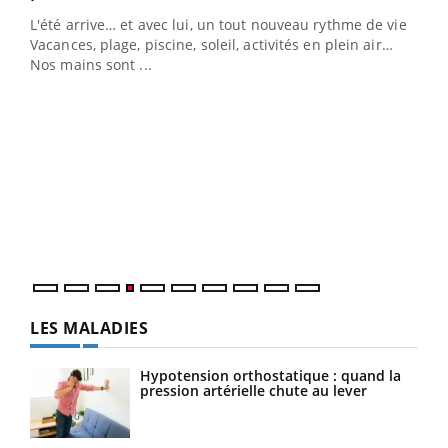
L'été arrive… et avec lui, un tout nouveau rythme de vie !
Vacances, plage, piscine, soleil, activités en plein air…
Nos mains sont ...
Youtube
Diabète & Ramadan 2026
Un 
Youtube
You
à l
Le Ramadan approche, et, pour de nombreuses
Un é
personnes atteintes de diabète, c'est une période de
mati
questions, de défis, mais ...
numé
LES MALADIES
Hypotension orthostatique : quand la
pression artérielle chute au lever