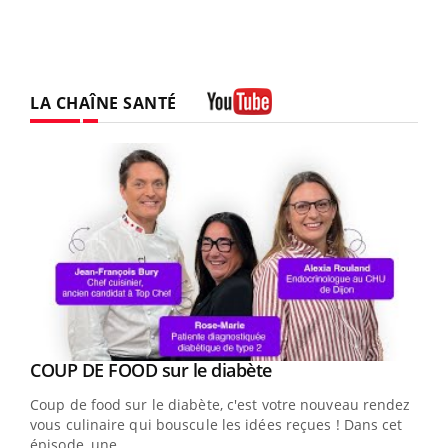
LA CHAÎNE SANTÉ
Youtube
Youtube
cès
COUP DE FOOD sur le diabète
Youtube
Coup de food sur le diabète, c'est votre nouveau rendez-
 en
vous culinaire qui bouscule les idées reçues ! Dans cet
u
épisode, une ...