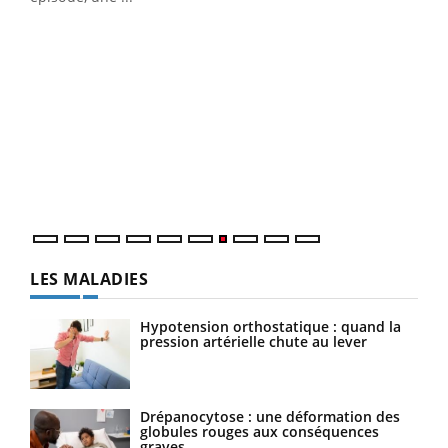
Qua
You
"Les
trav
DRH 
LES MALADIES
Hypotension orthostatique : quand la
pression artérielle chute au lever
Drépanocytose : une déformation des
globules rouges aux conséquences
graves