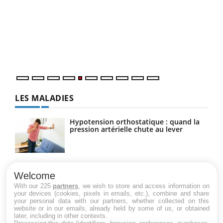
Un 
You
à l
Un é
mati
numé
LES MALADIES
Hypotension orthostatique : quand la
pression artérielle chute au lever
Drépanocytose : une déformation des
globules rouges aux conséquences
Welcome
graves
With our 225
partners
, we wish to store and access information on
your devices (cookies, pixels in emails, etc.), combine and share
your personal data with our partners, whether collected on this
website or in our emails, already held by some of us, or obtained
Maladie de Charcot (Sclérose latérale
later, including in other contexts.
amyotrophique)