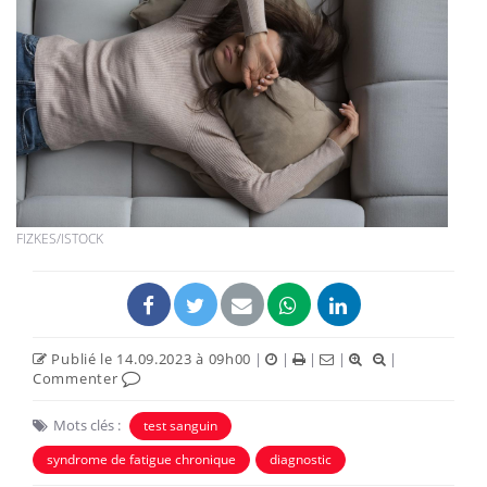
FIZKES/ISTOCK
Publié le 14.09.2023 à 09h00
|
|
|
|
|
Commenter
Mots clés :
test sanguin
syndrome de fatigue chronique
diagnostic