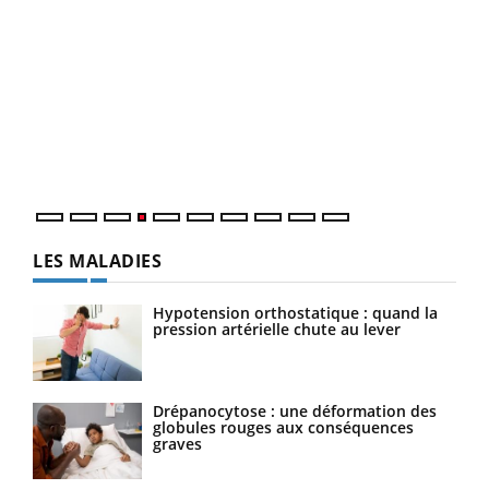
Dia
You
Le 
pers
ques
LES MALADIES
Hypotension orthostatique : quand la
pression artérielle chute au lever
Drépanocytose : une déformation des
globules rouges aux conséquences
graves