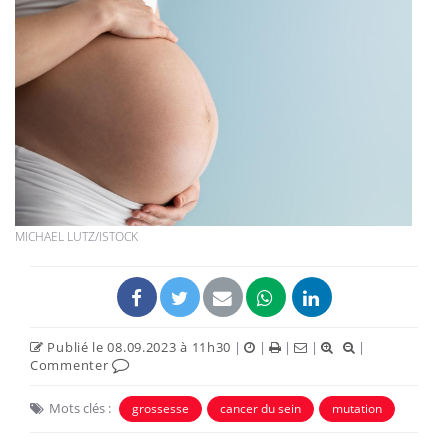
MICHAEL LUTZ/ISTOCK
Publié le 08.09.2023 à 11h30
|
|
|
|
|
Commenter
Mots clés :
grossesse
cancer du sein
mutation