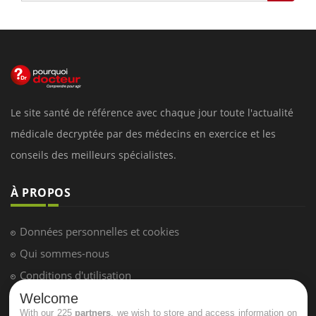
Le site santé de référence avec chaque jour toute l'actualité
médicale decryptée par des médecins en exercice et les
conseils des meilleurs spécialistes.
À PROPOS
Données personnelles et cookies
Qui sommes-nous
Conditions d'utilisation
Plan du site
Welcome
With our 225
partners
, we wish to store and access information on