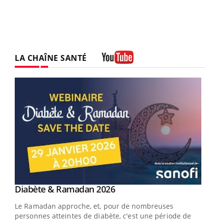
LA CHAÎNE SANTÉ
Youtube
Youtube
Diabète & Ramadan 2026
Un « jumeau numérique » pour faciliter l’accès
Youtube
Youtube
Youtube
à la médecine préventive
Le Ramadan approche, et, pour de nombreuses
Un établissement lié à un groupe mutualiste innove en
personnes atteintes de diabète, c'est une période de