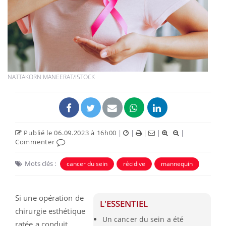
NATTAKORN MANEERAT/ISTOCK
Publié le 06.09.2023 à 16h00
|
|
|
|
|
Commenter
Mots clés :
cancer du sein
récidive
mannequin
Si une opération de
L'ESSENTIEL
chirurgie esthétique
Un cancer du sein a été
ratée a conduit