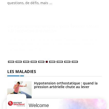
matière de bilan de santé : l'utilisation d'un « jumeau
questions, de défis, mais ...
numérique » permet ...
COU
You
Coup
vous
épis
LES MALADIES
Hypotension orthostatique : quand la
pression artérielle chute au lever
Welcome
Drépanocytose : une déformation des
globules rouges aux conséquences