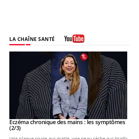
LA CHAÎNE SANTÉ
Youtube
Eczéma chronique des mains : les symptômes
Youtube
Youtube
(2/3)
ris,
Une plaque rouge qui gratte, une peau sèche qui tiraille,