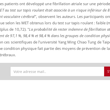
es patients ont développé une fibrillation atriale sur une périod
au test sur tapis roulant était associée à un risque inférieur de 
ent vasculaire cérébral"
, observent les auteurs. Les participants on
ue selon les MET obtenus lors du test sur tapis roulant : faible 
nd l’entreprise mise sur le bien
Eczéma chronique des
tube
Youtube
Youtube
Youtu
e global
quotidien (3/3)
(plus de 10,72). "
La probabilité de rester indemne de fibrillation a
ent de 97,1 %, 98,4 % et 98,4 % dans les groupes de condition physi
 rendez-vous de la santé et de la
Dans cette vidéo, le Dr In
ité de vie au travail" de Pourquoi
dermatologue à Paris, vo
elon ces scientifiques de l’université Yang Ming Chiao Tung de Taip
teur reçoivent Régis Blugeon, DRH et
comment protéger vos ma
ne condition physique fait partie des moyens de prévention de l
cteur ...
et éviter les ...
cérébraux.
S