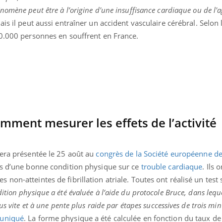
Cytomég
nomène peut être à l’origine d'une insuffisance cardiaque ou de l'
change d
ais il peut aussi entraîner un accident vasculaire cérébral. Selon
charge 
enceint
0.000 personnes en souffrent en France.
comment mesurer les effets de l’activité
sera présentée le 25 août au
congrès de la Société européenne de
ts d’une bonne condition physique sur ce
trouble cardiaque
. Ils 
on-atteintes de fibrillation atriale. Toutes ont réalisé un test 
ition physique a été évaluée à l’aide du protocole Bruce, dans leque
us vite et à une pente plus raide par étapes successives de trois min
uniqué
. La forme physique a été calculée en fonction du taux d