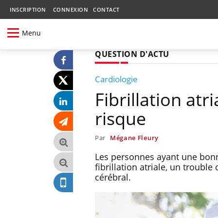
INSCRIPTION
CONNEXION
CONTACT
Menu
QUESTION D'ACTU
Cardiologie
Fibrillation atri
risque
Par
Mégane Fleury
Les personnes ayant une bonn
fibrillation atriale, un troub
cérébral.