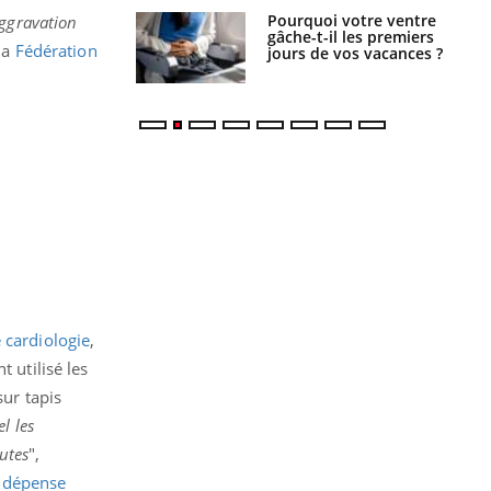
alovirus : ce qui
Pourquoi votre ventre
aggravation
ans la prise en
gâche-t-il les premiers
 la
Fédération
des femmes
jours de vos vacances ?
es
 cardiologie
,
ont utilisé les
sur tapis
l les
utes
",
e
dépense