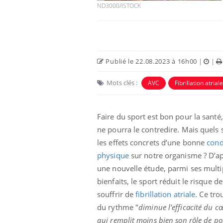
ND3000/ISTOCK
Publié le 22.08.2023 à 16h00
|
|
Mots clés :
AVC
Fibrillation atriale
Faire du sport est bon pour la santé,
ne pourra le contredire. Mais quels 
les effets concrets d’une bonne
cond
physique
sur notre organisme ? D’a
une nouvelle étude, parmi ses multi
bienfaits, le sport réduit le risque de
souffrir de
fibrillation atriale
. Ce tro
du rythme "
diminue l'efficacité du c
qui remplit moins bien son rôle de p