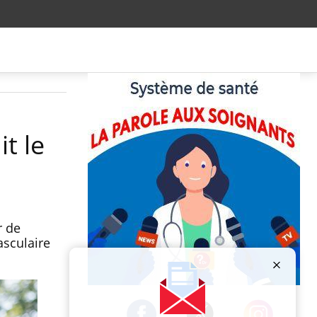
it le
r de
asculaire
Publicité