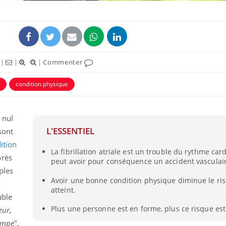
|
|
|
Commenter
condition physique
 nul
L'ESSENTIEL
sont
ition
Chikung
La fibrillation atriale est un trouble du rythme car
West Nil
près
t-il dan
peut avoir pour conséquence un accident vasculair
France ?
ples
Avoir une bonne condition physique diminue le ris
atteint.
Les méd
uble
protègen
?
Plus une personne est en forme, plus ce risque est
œur,
ompe
",