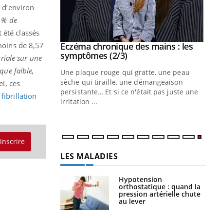
e d’environ
8 % de
t été classés
(moins de 8,57
 mains : au
Eczéma chronique des mains : les
Youtube
be
Youtube
symptômes (2/3)
triale sur une
que faible,
ès Zaraa,
Une plaque rouge qui gratte, une peau
us explique
sèche qui tiraille, une démangeaison
ei, ces
ins au quotidien
persistante… Et si ce n'était pas juste une
a
fibrillation
irritation ...
'inscrire
LES MALADIES
Hypotension
orthostatique : quand la
pression artérielle chute
au lever