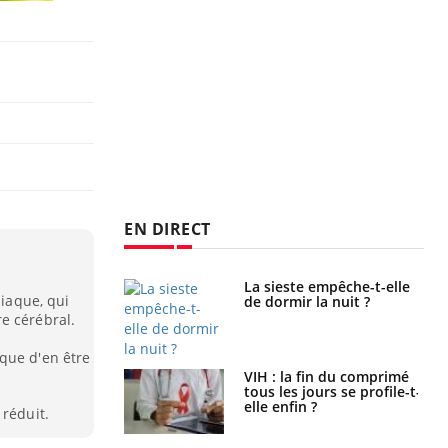
EN DIRECT
unya, dengue,
La sieste empêche-t-elle
diaque, qui
e : que se passe-
de dormir la nuit ?
s le sud de la
e cérébral.
que d'en être
icaments GLP-1
VIH : la fin du comprimé
t-ils aussi les os
tous les jours se profile-t-
elle enfin ?
 réduit.