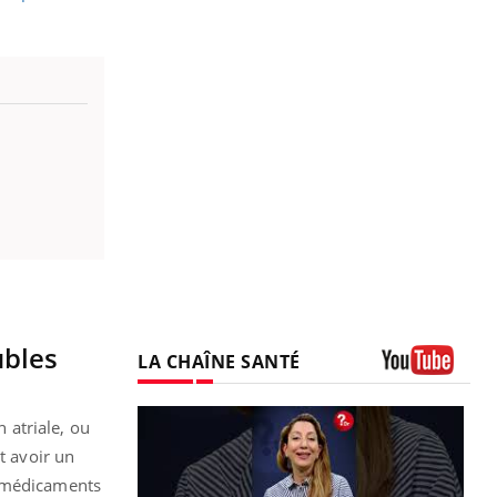
ubles
LA CHAÎNE SANTÉ
Youtube
n atriale, ou
t avoir un
e médicaments