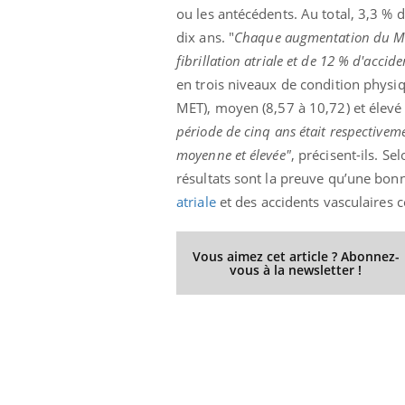
ou les antécédents. Au total, 3,3 % d
dix ans. "
Chaque augmentation du MET 
fibrillation atriale et de 12 % d'accid
Youtube
en trois niveaux de condition physiq
ue » pour
COUP DE FOOD sur le diabète
Qua
Youtube
You
médecine
êtr
MET), moyen (8,57 à 10,72) et élevé 
Coup de food sur le diabète, c'est votre
période de cinq ans était respectivem
"Les
nouveau rendez-vous culinaire qui
 groupe
qual
bouscule les idées reçues ! Dans cet
moyenne et élevée"
, précisent-ils. S
ère de bilan de
Doc
épisode, une ...
résultats sont la preuve qu’une bon
« jumeau
dire
atriale
et des accidents vasculaires 
Vous aimez cet article ? Abonnez-
vous à la newsletter !