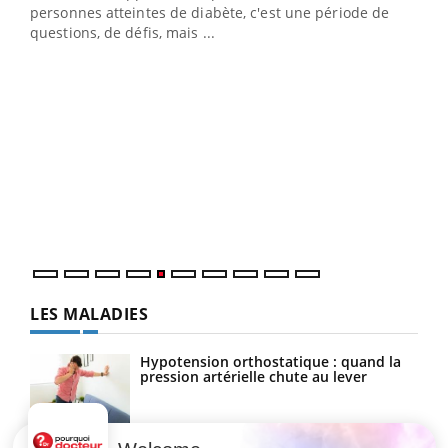
vie !
personnes atteintes de diabète, c'est une période de
…
questions, de défis, mais ...
Un 
You
à l
Un é
mati
numé
LES MALADIES
Hypotension orthostatique : quand la
pression artérielle chute au lever