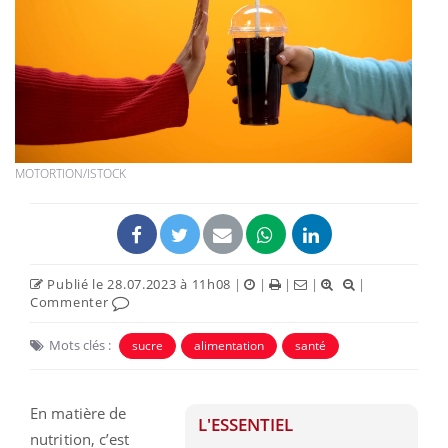
MOTORTION/ISTOCK
Publié le 28.07.2023 à 11h08
|
|
|
|
|
Commenter
Mots clés :
sucre
alimentation
santé
En matière de
L'ESSENTIEL
nutrition, c’est