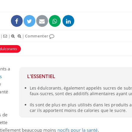
|
|
|
Commenter
dulcorants
nts a
L'ESSENTIEL
s
e
Le Viagra pourrait-il
Le smart
Les édulcorants, également appelés sucres de subs
freiner la propagation du
l'appren
anté
cancer ?
lecture 
faux-sucres, sont des additifs alimentaires ayant u
Ils sont de plus en plus utilisés dans les produits 
car ils apportent moins de calories que le sucre.
Pourquoi manger moins
Mordue 
s de
de protéines pourrait
vacances
finalement être bénéfique
le coma
ette
tentiellement beaucoup moins
nocifs pour la santé
.