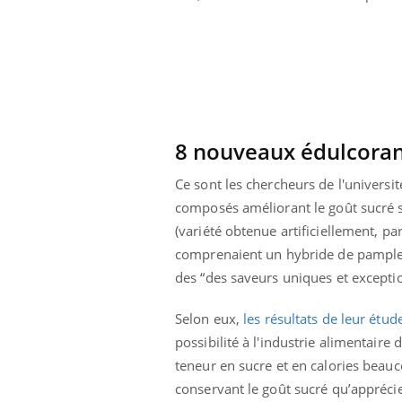
e empêche-t-elle
Fortes chaleurs :
 la nuit ?
pourquoi le risque de
noyade grimpe-t-il ?
8 nouveaux édulcoran
Ce sont les chercheurs de l'universi
composés améliorant le goût sucré s
(variété obtenue artificiellement, pa
comprenaient un hybride de pamplem
des “des saveurs uniques et exceptio
Selon eux,
les résultats de leur étud
possibilité à l'industrie alimentair
teneur en sucre et en calories beauc
conservant le goût sucré qu’appréc