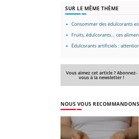
Fatigue, irritabilité, brouillard mental ou
SUR LE MÊME THÈME
même alopécie… Les symptômes de la
carence en fer sont multiples ce qui la rend
Consommer des édulcorants est 
...
 Mains :
Ins
You
Youtube
Fruits, édulcorants… ces alimen
osa
Édulcorants artificiels : attentio
aciles à aborder...
En 2
poser des
rest
'un proche c'est
pat
Vous aimez cet article ? Abonnez-
vous à la newsletter !
NOUS VOUS RECOMMANDON