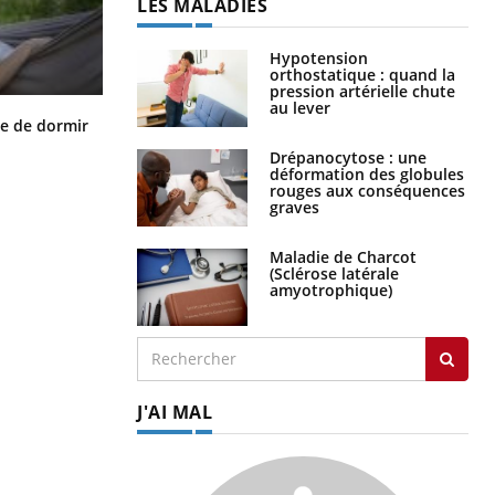
LES MALADIES
Hypotension
orthostatique : quand la
pression artérielle chute
au lever
VIH : la fin du comprimé tous les
le de dormir
jours se profile-t-elle enfin ?
Drépanocytose : une
déformation des globules
rouges aux conséquences
graves
Maladie de Charcot
(Sclérose latérale
amyotrophique)
J'AI MAL