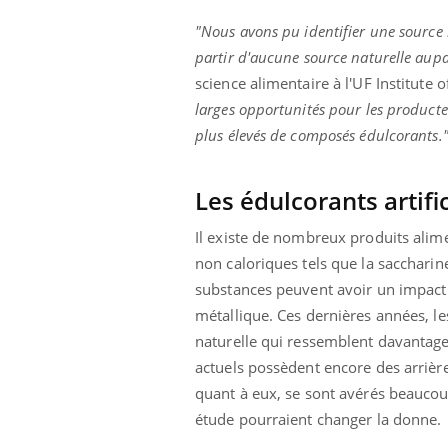
"Nous avons pu identifier une source na
partir d'aucune source naturelle aup
science alimentaire à l'UF Institute
larges opportunités pour les producte
plus élevés de composés édulcorants.
Les édulcorants artifi
Il existe de nombreux produits alime
non caloriques tels que la saccharin
substances peuvent avoir un impact 
métallique. Ces dernières années, l
naturelle qui ressemblent davantage
actuels possèdent encore des arrière
quant à eux, se sont avérés beaucoup 
Carence en fer : comprendre pour
Youtube
étude pourraient changer la donne.
Youtube
prévenir