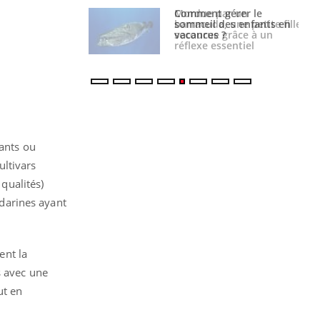
par un
Comment gérer le
a, une petite fille
sommeil des enfants en
e grâce à un
vacances ?
essentiel
rants ou
ultivars
 qualités)
darines ayant
ent la
s avec une
ut en