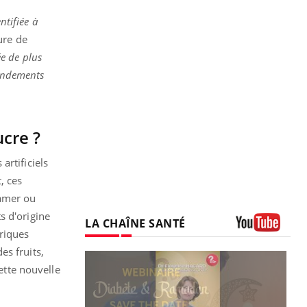
ntifiée à
ure de
ée de plus
rendements
ucre ?
artificiels
, ces
 amer ou
s d'origine
LA CHAÎNE SANTÉ
riques
Youtube
es fruits,
cette nouvelle