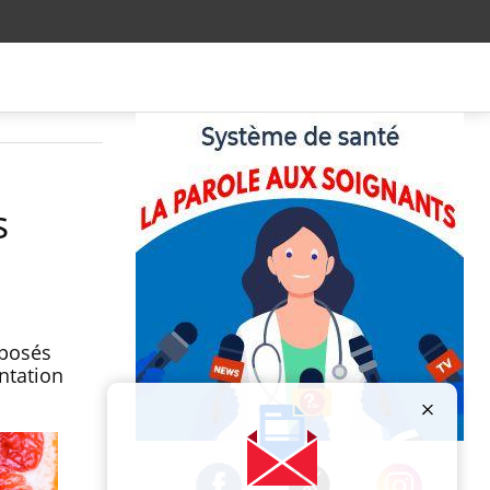
s
mposés
ntation
Publicité