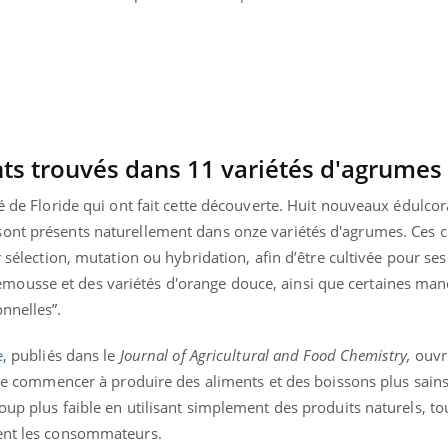
Grossesse et chaleur : ce
Mordue 
que dit la science
barracud
secouru
réflexe 
ts trouvés dans 11 variétés d'agrumes
té de Floride qui ont fait cette découverte. Huit nouveaux édulco
ont présents naturellement dans onze variétés d'agrumes. Ces c
r sélection, mutation ou hybridation, afin d’être cultivée pour ses
ousse et des variétés d'orange douce, ainsi que certaines man
nnelles”.
e
, publiés dans le
Journal of Agricultural and Food Chemistry,
ouvr
e de commencer à produire des aliments et des boissons plus sain
oup plus faible en utilisant simplement des produits naturels, to
ient les consommateurs.