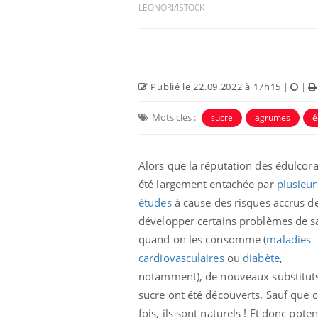
LEONORI/ISTOCK
Publié le 22.09.2022 à 17h15
|
|
Mots clés :
sucre
agrumes
é
Alors que la réputation des édulcora
été largement entachée par
plusieur
études
à cause des risques accrus d
icaments GLP-1
VIH : la fin du comprimé
-ils aussi les os
tous les jours se profile-t-
développer certains problèmes de s
elle enfin ?
quand on les consomme (
maladies
cardiovasculaires
ou
diabète
,
lovirus : ce qui
Pourquoi votre ventre
notamment), de nouveaux substitut
ans la prise en
gâche-t-il les premiers
des femmes
jours de vos vacances ?
sucre ont été découverts. Sauf que c
s
fois, ils sont naturels ! Et donc po