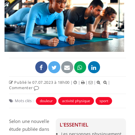
Publié le 07.07.2023 à 18h00
|
|
|
|
|
Commenter
Mots clés :
douleur
activité physique
sport
Selon une nouvelle
L'ESSENTIEL
étude publiée dans
Les personnes physiquement