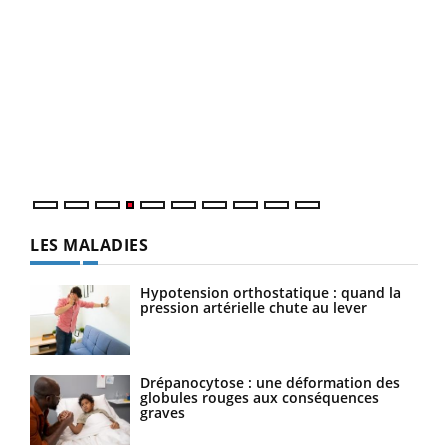
Dia
You
Le 
pers
ques
LES MALADIES
Hypotension orthostatique : quand la
pression artérielle chute au lever
Drépanocytose : une déformation des
globules rouges aux conséquences
graves