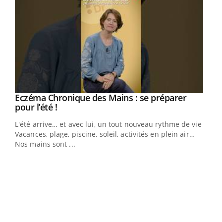
Eczéma Chronique des Mains : se préparer
Youtube
Youtube
pour l’été !
L'été arrive… et avec lui, un tout nouveau rythme de vie !
Vacances, plage, piscine, soleil, activités en plein air…
Nos mains sont ...
Dia
You
Le 
pers
ques