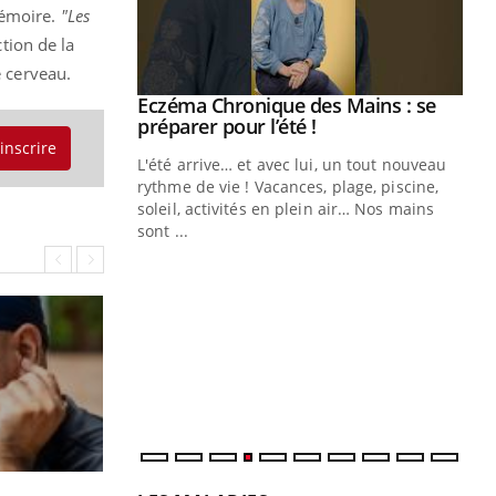
 mémoire.
"Les
tion de la
e cerveau.
ale : et si on
Eczéma Chronique des Mains : se
Youtube
ube
Youtube
préparer pour l’été !
'inscrire
e diabète de type 2
L'été arrive… et avec lui, un tout nouveau
çues chez les
rythme de vie ! Vacances, plage, piscine,
ez les soignants.
soleil, activités en plein air… Nos mains
sont ...
Di
You
Le 
nom
dia
défi