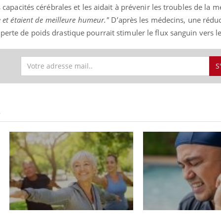
rs capacités cérébrales et les aidait à prévenir les troubles de la
ce et étaient de meilleure humeur."
D’après les médecins, une réduc
perte de poids drastique pourrait stimuler le flux sanguin vers l
ence en fer : comprendre pour
Insuline & Charge ment
tube
Youtube
Youtube
Yout
venir
osait en parler??
S
gue, irritabilité, brouillard mental ou
En 2026, l'insuline dans l
e alopécie… Les symptômes de la
reste entourée d'idées re
nce en fer sont multiples ce qui la rend
patients comme parfois ch
S