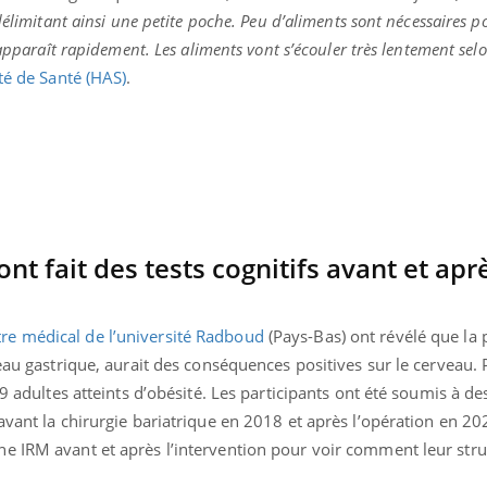
Grossesse à risque : ce jus
Cancer c
délimitant ainsi une petite poche. Peu d’aliments sont nécessaires p
naturel attire l'attention
stratégi
 apparaît rapidement. Les aliments vont s’écouler très lentement selo
des chercheurs
changé 
basque
té de Santé (HAS)
.
nt fait des tests cognitifs avant et apr
re médical de l’université Radboud
(Pays-Bas) ont révélé que la 
neau gastrique, aurait des conséquences positives sur le cerveau.
29 adultes atteints d’obésité. Les participants ont été soumis à de
avant la chirurgie bariatrique en 2018 et après l’opération en 2
e IRM avant et après l’intervention pour voir comment leur stru