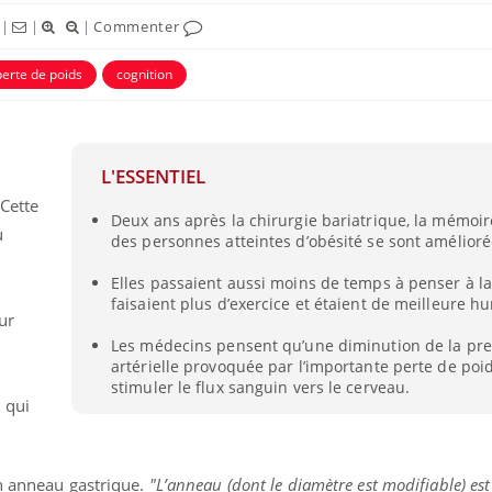
|
|
|
Commenter
perte de poids
cognition
L'ESSENTIEL
 Cette
Deux ans après la chirurgie bariatrique, la mémoire
u
des personnes atteintes d’obésité se sont amélioré
Elles passaient aussi moins de temps à penser à la
faisaient plus d’exercice et étaient de meilleure h
Hantavirus : un cas
Comment
ur
détecté chez un touriste
écrans 
Les médecins pensent qu’une diminution de la pre
en France
artérielle provoquée par l’importante perte de poi
stimuler le flux sanguin vers le cerveau.
, qui
Mortalité infantile : un
Toujour
rapport s’interroge sur
comment
son taux élevé en France
empiète
sur nos 
un anneau gastrique.
"L’anneau (dont le diamètre est modifiable) es