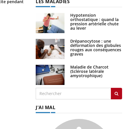
Hantavirus : un cas détecté chez un
LES MALADIES
ite pendant
touriste en France
Hypotension
orthostatique : quand la
pression artérielle chute
au lever
Drépanocytose : une
déformation des globules
rouges aux conséquences
graves
Maladie de Charcot
(Sclérose latérale
amyotrophique)
J'AI MAL