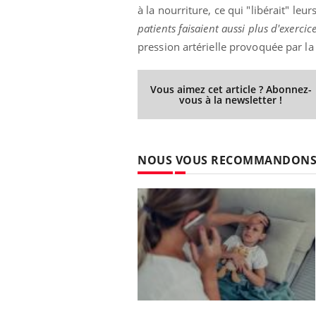
à la nourriture, ce qui "libérait" leu
patients faisaient aussi plus d'exerci
pression artérielle provoquée par la 
Eczéma Chronique des Mains :
Car
Youtube
You
Youtube
expliquer ma maladie
pré
Vous aimez cet article ? Abonnez-
vous à la newsletter !
Il y a des sujets qui sont faciles à aborder...
Fati
d'autres non ! D'un côté, poser des
mêm
questions sur la maladie d'un proche c'est
care
montrer ...
...
NOUS VOUS RECOMMANDON