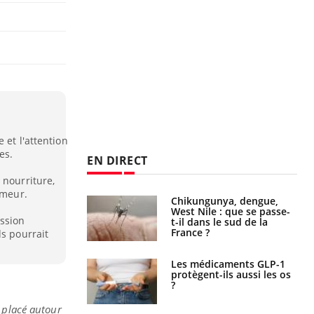
 et l'attention
es.
EN DIRECT
 nourriture,
umeur.
 oublier les
Chikungunya, dengue,
en vacances ?
West Nile : que se passe-
ssion
t-il dans le sud de la
France ?
ds pourrait
s connectés :
Les médicaments GLP-1
 le travail
protègent-ils aussi les os
 de plus en plus
?
soirées
t placé autour