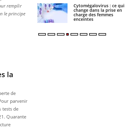
olorectal : une
Cytomégalovirus : ce qui
our remplir
e simple aurait
change dans la prise en
n le principe
la donne au Pays
charge des femmes
enceintes
ès la
perte de
 Pour parvenir
s tests de
021. Quarante
cture