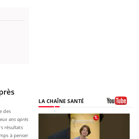
près
LA CHAÎNE SANTÉ
Youtube
le des
deux ans après
s résultats
temps à penser