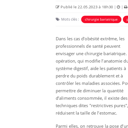
Publié le 22.05.2023 à 18h30
|
|
Mots clés :
chirurgie bariatrique
Dans les cas d’obésité extrême, les
professionnels de santé peuvent
envisager une chirurgie bariatrique.
opération, qui modifie l’anatomie d
système digestif, aide les patients à
perdre du poids durablement et à
Bébés, jeunes enfants :
contrôler les maladies associées. Po
quelle trousse à
pharmacie pour les
permettre de diminuer la quantité
vacances ?
d’aliments consommée, il existe des
techniques dites "restrictives pures"
Syndrome métabolique :
quels sont les meilleurs
réduisent la taille de l’estomac.
exercices physiques ?
Parmi elles, on retrouve la pose d’