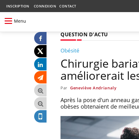
INSCRIPTION
CONNEXION
CONTACT
Menu
QUESTION D'ACTU
Obésité
Chirurgie baria
améliorerait le
Par
Geneviève Andrianaly
Après la pose d'un anneau gastr
obèses obtenaient de meilleurs