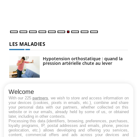
trav
DRH 
LES MALADIES
Hypotension orthostatique : quand la
pression artérielle chute au lever
Drépanocytose : une déformation des
globules rouges aux conséquences
Welcome
graves
With our 225
partners
, we wish to store and access information on
your devices (cookies, pixels in emails, etc.), combine and share
your personal data with our partners, whether collected on this
website or in our emails, already held by some of us, or obtained
Maladie de Charcot (Sclérose latérale
later, including in other contexts.
amyotrophique)
Processing this data (identifiers, browsing, preferences, purchases,
loyalty programs, IP, postal addresses and emails, phone, precise
geolocation, etc.) allows developing and offering you services,
content, commercial offers and ads across your devices and