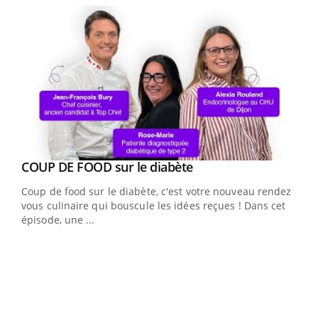
Youtube
cès
COUP DE FOOD sur le diabète
Youtube
Coup de food sur le diabète, c'est votre nouveau rendez-
 en
vous culinaire qui bouscule les idées reçues ! Dans cet
u
épisode, une ...
Qua
You
"Les