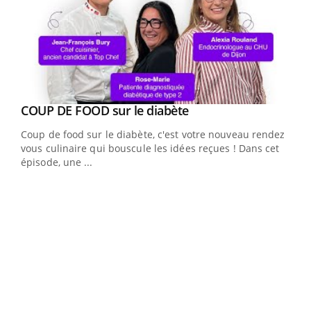
Youtube
cès
COUP DE FOOD sur le diabète
Youtube
Coup de food sur le diabète, c'est votre nouveau rendez-
 en
vous culinaire qui bouscule les idées reçues ! Dans cet
u
épisode, une ...
Qua
You
"Les
trav
DRH 