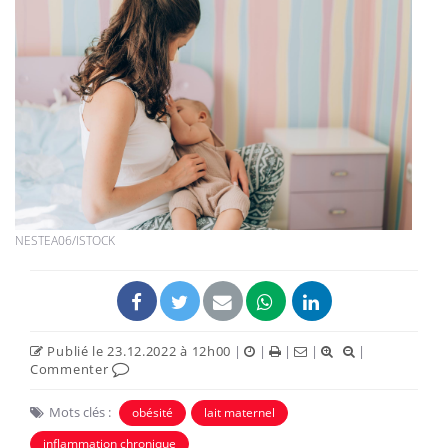
NESTEA06/ISTOCK
Publié le 23.12.2022 à 12h00
|
|
|
|
|
Commenter
Mots clés :
obésité
lait maternel
inflammation chronique