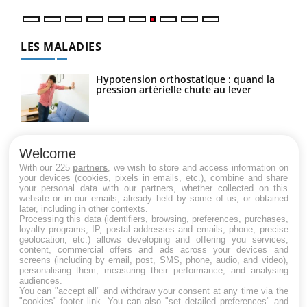
LES MALADIES
Hypotension orthostatique : quand la
pression artérielle chute au lever
Drépanocytose : une déformation des
globules rouges aux conséquences
Welcome
graves
With our 225
partners
, we wish to store and access information on
your devices (cookies, pixels in emails, etc.), combine and share
your personal data with our partners, whether collected on this
website or in our emails, already held by some of us, or obtained
Maladie de Charcot (Sclérose latérale
later, including in other contexts.
amyotrophique)
Processing this data (identifiers, browsing, preferences, purchases,
loyalty programs, IP, postal addresses and emails, phone, precise
geolocation, etc.) allows developing and offering you services,
content, commercial offers and ads across your devices and
screens (including by email, post, SMS, phone, audio, and video),
personalising them, measuring their performance, and analysing
audiences.
You can "accept all" and withdraw your consent at any time via the
"cookies" footer link
. You can also "set detailed preferences" and