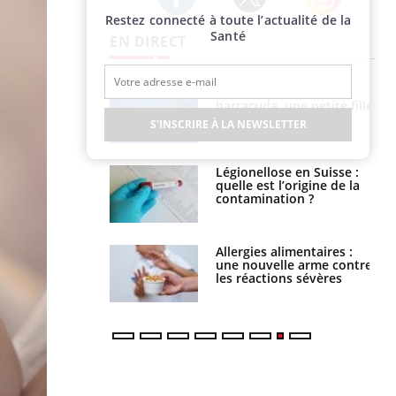
Restez connecté à toute l’actualité de la
Twitter
Facebook
Instagram
Santé
EN DIRECT
e et chaleur : ce
Mordue par un
la science
barracuda, une petite fille
secourue grâce à un
S'INSCRIRE À LA NEWSLETTER
réflexe essentiel
phone nuit-il à
Légionellose en Suisse :
tissage de la
quelle est l’origine de la
?
contamination ?
par une tique en
Allergies alimentaires :
, elle reste dans
une nouvelle arme contre
 pendant 42 jours
les réactions sévères