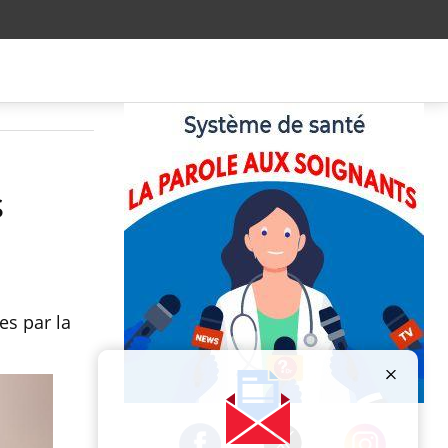
s
es par la
Publicité