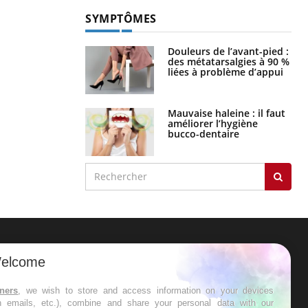
SYMPTÔMES
Douleurs de l’avant-pied :
des métatarsalgies à 90 %
liées à problème d’appui
Mauvaise haleine : il faut
améliorer l’hygiène
bucco-dentaire
ER
elcome
s les semaines les meilleures
tners
, we wish to store and access information on your devices
in emails, etc.), combine and share your personal data with our