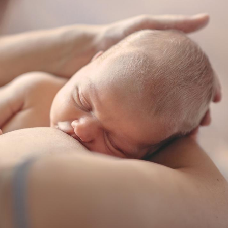
Fortes chaleurs :
Grossess
pourquoi le risque de
que dit 
noyade grimpe-t-il ?
Le Viagra pourrait-il
Le smart
freiner la propagation du
l'appren
cancer ?
lecture 
Pourquoi manger moins
Mordue 
de protéines pourrait
vacances
finalement être bénéfique
le coma