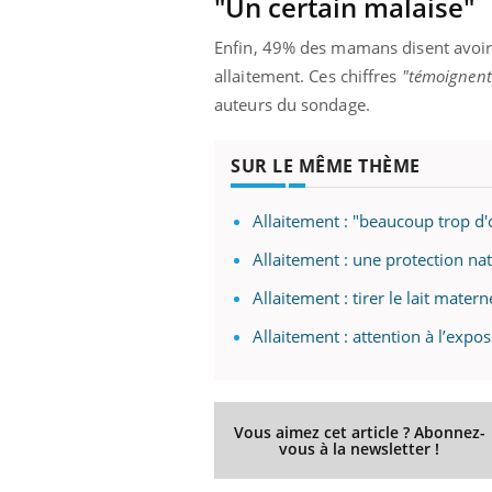
"Un certain malaise"
ez les soignants.
soleil, activités en plein air… Nos mains
défi
sont ...
Enfin, 49% des mamans disent avoir 
allaitement.
Ces chiffres
"témoignent 
auteurs du sondage.
SUR LE MÊME THÈME
Allaitement : "beaucoup trop d'o
Allaitement : une protection natu
Allaitement : tirer le lait mat
Allaitement : attention à l’expo
Vous aimez cet article ? Abonnez-
vous à la newsletter !