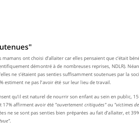
outenues"
s mamans ont choisi d’allaiter car elles pensaient que c’était bén
scientifiquement démontré à de nombreuses reprises, NDLR).
Néan
elles ne s’étaient pas senties suffisamment soutenues par la soc
estiment ne pas l’avoir été sur leur lieu de travail.
sent qu’il est naturel de nourrir son enfant au sein en public, 1
et 17% affirment avoir été
"ouvertement critiquées" o
u
"victimes de
Youtube
bète & Ramadan 2026
Un « jumeau numériq
tube
Youtube
 ne se sont pas senties bien préparées au fait d’allaiter, et 39
faciliter l’accès à la 
évue".
Ramadan approche, et, pour de
Youtube
préventive
breuses personnes atteintes de
Un établissement lié à u
ète, c'est une période de questions, de