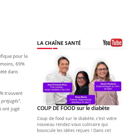
LA CHAÎNE SANTÉ
Youtube
éfique pour la
moins, 69%
iété dans
5% trouvent
 préjugés".
Youtube
ue » pour
COUP DE FOOD sur le diabète
Youtube
% ont jugé
médecine
Coup de food sur le diabète, c'est votre
nouveau rendez-vous culinaire qui
n groupe
bouscule les idées reçues ! Dans cet