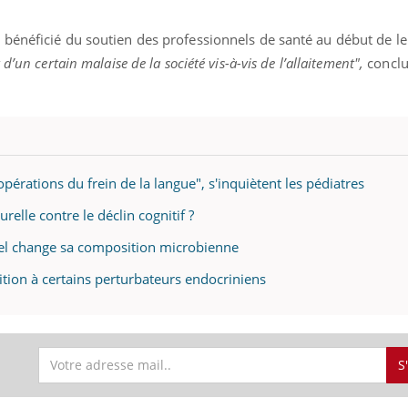
mutualiste innove en mat
s, mais ...
santé : l'utilisation d'un 
bénéficié du soutien des professionnels de santé au début de le
numérique » permet ...
d’un certain malaise de la société vis-à-vis de l’allaitement",
conclu
pérations du frein de la langue", s'inquiètent les pédiatres
relle contre le déclin cognitif ?
ernel change sa composition microbienne
sition à certains perturbateurs endocriniens
S