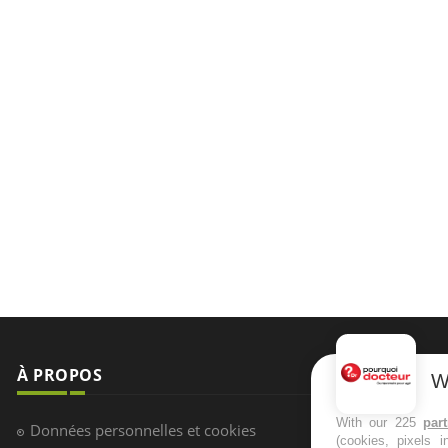
À PROPOS
NEWSLETT
W
Recevez toute
With our 225
par
Données personnelles et cookies
(cookies, pixels 
infos santé