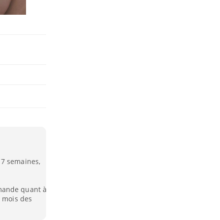
17 semaines,
mande quant à
s mois des