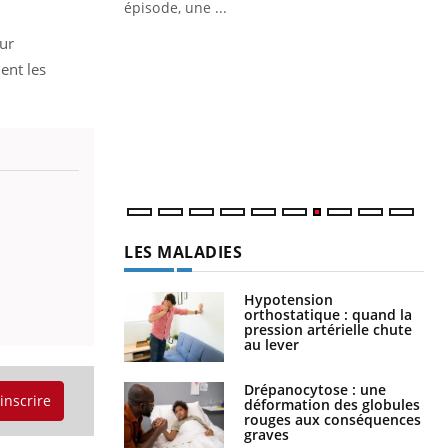
ière de bilan de
épisode, une ...
« jumeau
Qu
ur
You
êtr
ent les
"Le
qua
Doc
dir
LES MALADIES
Hypotension
orthostatique : quand la
pression artérielle chute
au lever
Drépanocytose : une
'inscrire
déformation des globules
rouges aux conséquences
graves