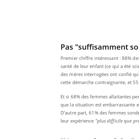
Pas "suffisamment s
Premier chiffre intéressant : 88% de
santé de leur enfant (ce qui a été 
des mères interrogées ont confié qu’
cette démarche contraignante, et 55% 
Et si 68% des femmes allaitantes pen
que la situation est embarrassante 
ale : et si on
Eczéma Chronique des Mains : se
Dia
Youtube
You
D’autre part, 61% des femmes sondées
ube
Youtube
préparer pour l’été !
leur expérience
"plus difficile que pr
Le 
 diabète de type 2
L'été arrive… et avec lui, un tout nouveau
nom
ues chez les
rythme de vie ! Vacances, plage, piscine,
diab