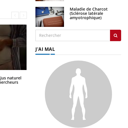
Maladie de Charcot
(Sclérose latérale
amyotrophique)
J'AI MAL
Comment oublier les écrans en
 jus naturel
vacances ?
chercheurs