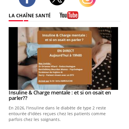
Twitter
Facebook
Instagram
LA CHAÎNE SANTÉ
Youtube
Youtube
Insuline & Charge mentale : et si on osait en
Youtube
Youtube
parler??
En 2026, l'insuline dans le diabète de type 2 reste
entourée d'idées reçues chez les patients comme
parfois chez les soignants.