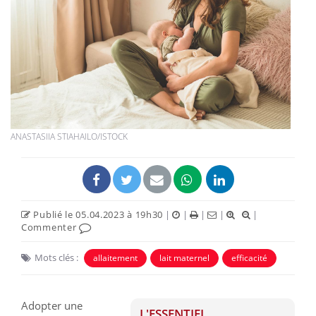
ANASTASIIA STIAHAILO/ISTOCK
Publié le 05.04.2023 à 19h30
|
|
|
|
|
Commenter
Mots clés :
allaitement
lait maternel
efficacité
Adopter une
L'ESSENTIEL