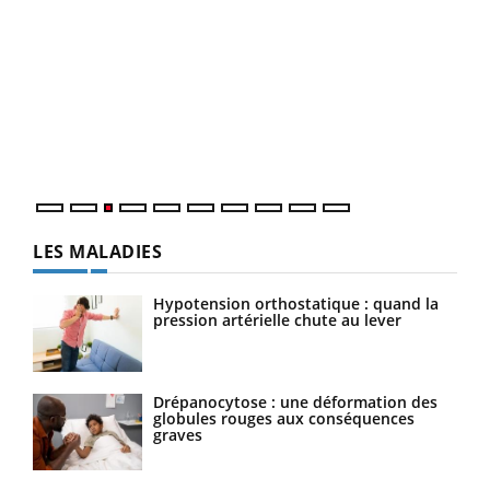
Ecz
You
pour
L'ét
Vaca
Nos 
LES MALADIES
Hypotension orthostatique : quand la
pression artérielle chute au lever
Drépanocytose : une déformation des
globules rouges aux conséquences
graves