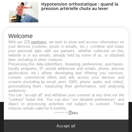
Hypotension orthostatique : quand la
pression artérielle chute au lever
Drépanocytose : une déformation des
globules rouges aux conséquences
Welcome
graves
With our 225
partners
, we wish to store and access information on
your devices (cookies, pixels in emails, etc.), combine and share
your personal data with our partners, whether collected on this
website or in our emails, already held by some of us, or obtained
Maladie de Charcot (Sclérose latérale
later, including in other contexts.
amyotrophique)
Processing this data (identifiers, browsing, preferences, purchases,
loyalty programs, IP, postal addresses and emails, phone, precise
geolocation, etc.) allows developing and offering you services,
content, commercial offers and ads across your devices and
screens (including by email, post, SMS, phone, audio, and video),
personalising them, measuring their performance, and analysing
audiences.
You can "accept all" and withdraw your consent at any time via the
"cookies" footer link
. You can also "set detailed preferences" and
object to processing activities not subject to consent. These
choices remain valid for 6 months.
powered by
Accept all