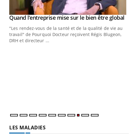
Yout
Quand l’entreprise mise sur le bien être global
Youtube
ndez-
"Les rendez-vous de la santé et de la qualité de vie au
cet
travail" de Pourquoi Docteur reçoivent Régis Blugeon,
DRH et directeur ...
Ecz
You
(3/3
Dans
vous
quot
LES MALADIES