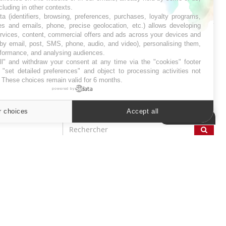
ncluding in other contexts.
SYMPTÔMES
ta (identifiers, browsing, preferences, purchases, loyalty programs,
es and emails, phone, precise geolocation, etc.) allows developing
ervices, content, commercial offers and ads across your devices and
Douleurs de l’avant-pied :
 by email, post, SMS, phone, audio, and video), personalising them,
des métatarsalgies à 90 %
liées à problème d’appui
rformance, and analysing audiences.
l" and withdraw your consent at any time via the "cookies" footer
"set detailed preferences" and object to processing activities not
. These choices remain valid for 6 months.
Mauvaise haleine : il faut
améliorer l’hygiène
powered by
bucco-dentaire
r choices
Accept all
Cookies settings
ER
s les semaines les meilleures