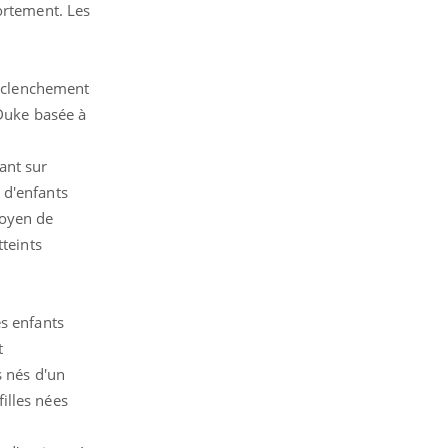
ortement. Les
déclenchement
 Duke basée à
ant sur
 d'enfants
moyen de
tteints
es enfants
t
s nés d'un
illes nées