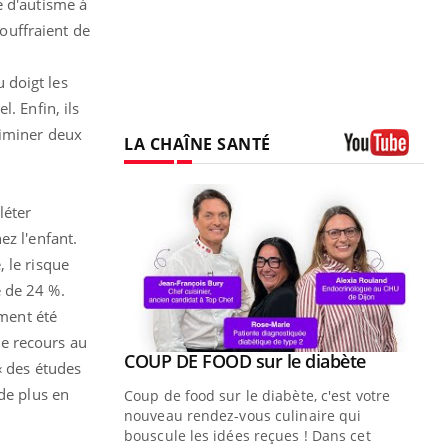
e d'autisme à
souffraient de
 doigt les
. Enfin, ils
liminer deux
LA CHAÎNE SANTÉ
Youtube
léter
ez l'enfant.
 le risque
e de 24 %.
ement été
le recours au
Youtube
ue » pour
COUP DE FOOD sur le diabète
Youtube
« des études
médecine
de plus en
Coup de food sur le diabète, c'est votre
nouveau rendez-vous culinaire qui
n groupe
bouscule les idées reçues ! Dans cet