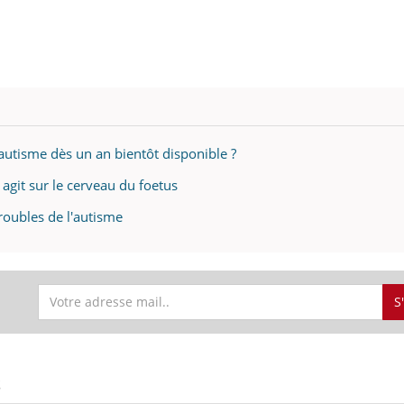
mutualiste innove en mat
s, mais ...
santé : l'utilisation d'un 
numérique » permet ...
'autisme dès un an bientôt disponible ?
agit sur le cerveau du foetus
roubles de l'autisme
S
S