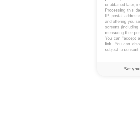
or obtained later, i
Processing this da
IP, postal address
and offering you s
screens (including
measuring their pe
You can "accept al
link
. You can also 
subject to consent
Set you
À PROPOS
NEWSLETT
Recevez toute
Données personnelles et cookies
infos santé