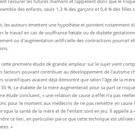
tent rassurer les futures mamans et rappellent donc que le risqu
'ensemble des enfants, seuls 1,3 % des garçons et 0,4 % des filles 
t, les auteurs émettent une hypothèse et pointent notamment du
 le travail en cas de souffrance fœtale ou de diabète gestationnel
ement ou d'augmentation artificielle des contractions pourrait é
çons.
 cette première étude de grande ampleur sur le sujet vient comp
les facteurs pouvant contribuer au développement de l'autisme ch
 scientifiques avaient déjà démontré que selon l'âge de la mère,
30 %. Le diabète de la mère augmenterait pour sa part ce risqu
re étude concluent, « une relation de cause à effet n’a pas réell
donc pour le moment aux médecins de ne pas remettre en cause 
Youtube
bète & Ramadan 2026
Un « jumeau numériq
tube
Youtube
que la santé de la mère et de l’enfant sont en jeu. Il appelle à 
faciliter l’accès à la 
e ce lien, en particulier parce que cette technique est utilisée 
Ramadan approche, et, pour de
Youtube
préventive
breuses personnes atteintes de
ées. »
Un établissement lié à u
ète, c'est une période de questions, de