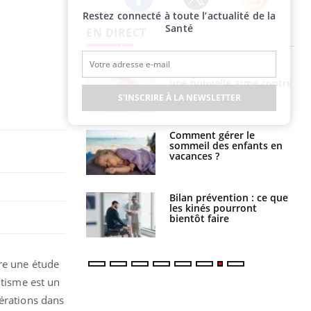
Restez connecté à toute l’actualité de la
Twitter
Facebook
Instagram
Santé
EN DIRECT
par une tique en
Allergies alimentaires :
, elle reste dans
une nouvelle arme contre
 pendant 42 jours
les réactions sévères
S'INSCRIRE À LA NEWSLETTER
par un
Comment gérer le
a, une petite fille
sommeil des enfants en
e grâce à un
vacances ?
essentiel
lose en Suisse :
Bilan prévention : ce que
st l’origine de la
les kinés pourront
nation ?
bientôt faire
ère une étude
tisme est un
térations dans