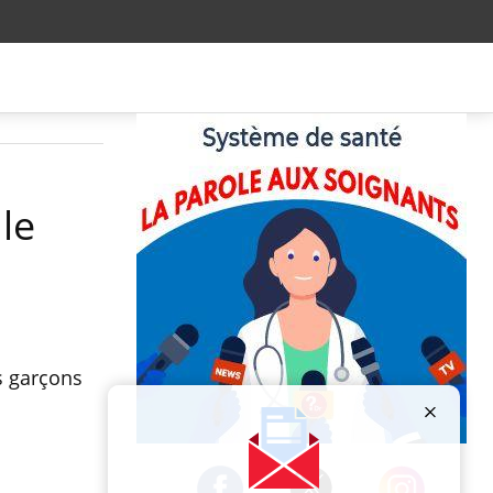
le
es garçons
Publicité