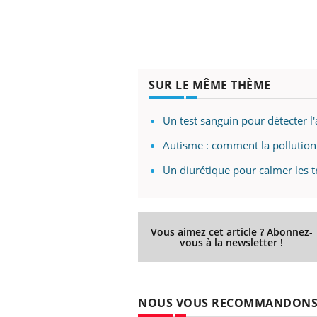
ez les soignants.
soleil, activités en plein air… Nos mains
défi
sont ...
SUR LE MÊME THÈME
Un test sanguin pour détecter l
Autisme : comment la pollution 
Un diurétique pour calmer les t
Vous aimez cet article ? Abonnez-
vous à la newsletter !
NOUS VOUS RECOMMANDON