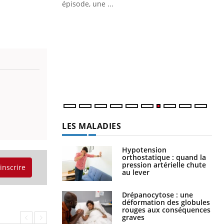
ière de bilan de
épisode, une ...
« jumeau
Qu
You
êtr
"Le
qua
Doc
dir
LES MALADIES
Hypotension
orthostatique : quand la
pression artérielle chute
'inscrire
au lever
Drépanocytose : une
déformation des globules
rouges aux conséquences
graves