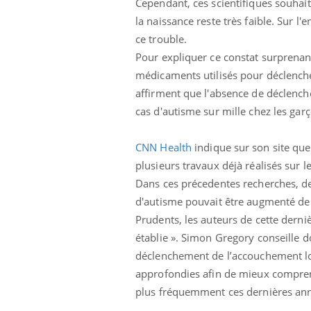
Cependant, ces scientifiques souhai
la naissance reste très faible. Sur l
ce trouble.
Pour expliquer ce constat surprenan
médicaments utilisés pour déclencher
affirment que l'absence de déclench
cas d'autisme sur mille chez les gar
CNN Health
indique sur son site que
plusieurs travaux déjà réalisés sur 
Dans ces précedentes recherches, des
d'autisme pouvait être augmenté de 
Prudents, les auteurs de cette derniè
établie ». Simon Gregory conseille 
ale : et si on
Eczéma Chronique des Mains : se
Dia
Youtube
You
déclenchement de l’accouchement lors
ube
Youtube
préparer pour l’été !
approfondies afin de mieux comprendr
Le 
 diabète de type 2
L'été arrive… et avec lui, un tout nouveau
nom
plus fréquemment ces dernières ann
ues chez les
rythme de vie ! Vacances, plage, piscine,
diab