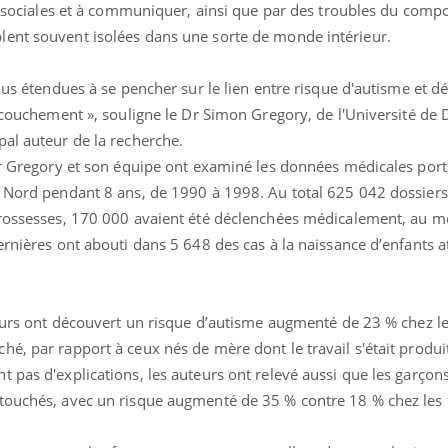
ns sociales et à communiquer, ainsi que par des troubles du comp
lent souvent isolées dans une sorte de monde intérieur.
plus étendues à se pencher sur le lien entre risque d'autisme et 
accouchement », souligne le Dr Simon Gregory, de l'Université de
pal auteur de la recherche.
 Dr Gregory et son équipe ont examiné les données médicales port
u Nord pendant 8 ans, de 1990 à 1998. Au total 625 042 dossiers
 grossesses, 170 000 avaient été déclenchées médicalement, au 
ernières ont abouti dans 5 648 des cas à la naissance d’enfants a
heurs ont découvert un risque d’autisme augmenté de 23 % chez l
é, par rapport à ceux nés de mère dont le travail s'était produi
 pas d'explications, les auteurs ont relevé aussi que les garçon
touchés, avec un risque augmenté de 35 % contre 18 % chez les f