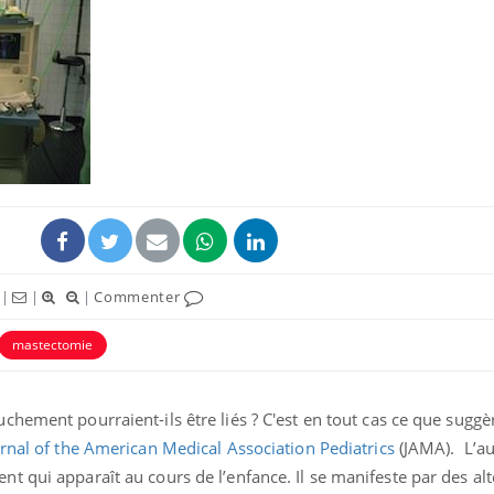
Pourquoi manger moins
Mordue 
de protéines pourrait
vacances
finalement être bénéfique
le coma
Grossesse et chaleur : ce
Mordue 
que dit la science
barracud
secouru
réflexe 
|
|
|
Commenter
Le smartphone nuit-il à
Légionel
l'apprentissage de la
quelle e
mastectomie
lecture ?
contami
hement pourraient-ils être liés ? C'est en tout cas ce que sugg
rnal of the American Medical Association Pediatrics
(JAMA).
L’au
 qui apparaît au cours de l’enfance. Il se manifeste par des al