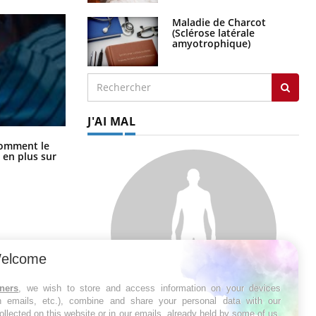
Maladie de Charcot
(Sclérose latérale
amyotrophique)
J'AI MAL
Cancer colorectal : une stratégie
comment le
simple aurait changé la donne au
 en plus sur
Pays basque
elcome
tners
, we wish to store and access information on your devices
in emails, etc.), combine and share your personal data with our
ollected on this website or in our emails, already held by some of us,