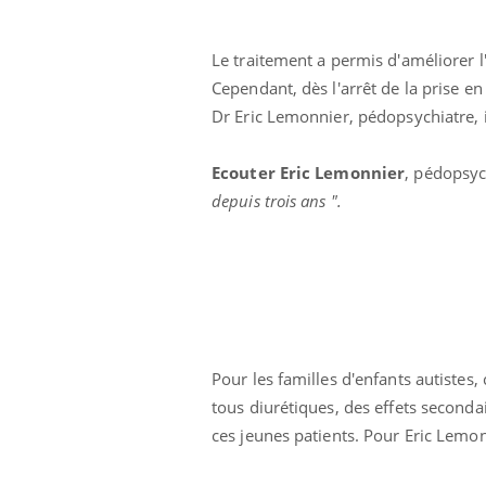
Le traitement a permis d'améliorer l'
Cependant, dès l'arrêt de la prise e
Dr Eric Lemonnier, pédopsychiatre, i
Ecouter Eric Lemonnier
, pédopsyc
depuis trois ans ".
Ecz
You
exp
Il y
d'au
ques
mont
Pour les familles d'enfants autistes
tous diurétiques, des effets second
ces jeunes patients. Pour Eric Lemon