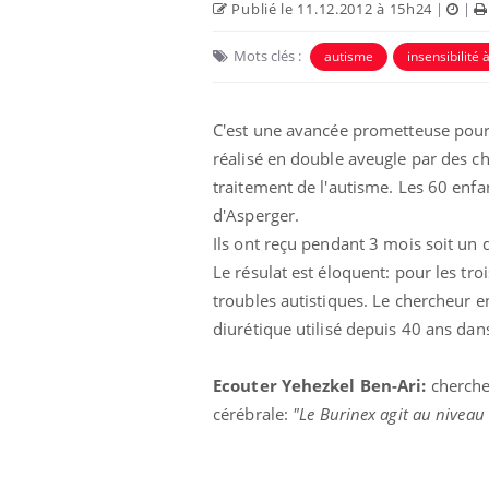
Publié le 11.12.2012 à 15h24
|
|
Mots clés :
autisme
insensibilité 
C'est une avancée prometteuse pour 
réalisé en double aveugle par des ch
traitement de l'autisme. Les 60 enfa
d'Asperger.
Ils ont reçu pendant 3 mois soit un d
Le résulat est éloquent: pour les tro
troubles autistiques. Le chercheur e
diurétique utilisé depuis 40 ans dan
Ecouter Yehezkel Ben-Ari:
chercheu
cérébrale:
"Le Burinex agit au niveau 