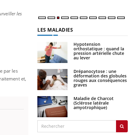
rveiller les
LES MALADIES
Hypotension
orthostatique : quand la
pression artérielle chute
au lever
e par les
Drépanocytose : une
déformation des globules
raitement et,
rouges aux conséquences
graves
Maladie de Charcot
(Sclérose latérale
amyotrophique)