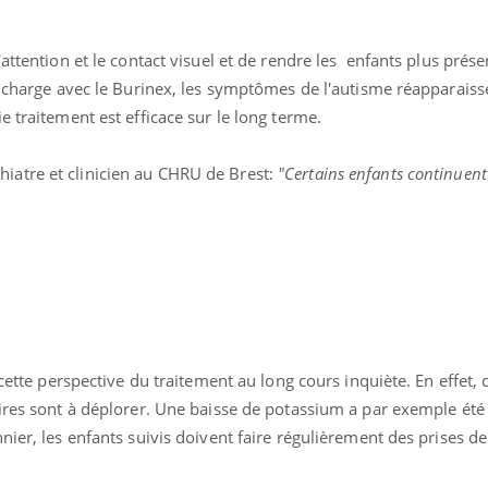
attention et le contact visuel et de rendre les enfants plus prése
Carence en fer : com
Youtube
Youtube
prévenir
n charge avec le Burinex, les symptômes de l'autisme réapparaiss
e traitement est efficace sur le long terme.
Fatigue, irritabilité, brou
même alopécie… Les sym
carence en fer sont multi
hiatre et clinicien au CHRU de Brest:
"Certains enfants continuent
...
éma Chronique des Mains :
tube
Youtube
liquer ma maladie
 a des sujets qui sont faciles à aborder...
tres non ! D'un côté, poser des
tions sur la maladie d'un proche c'est
rer ...
, cette perspective du traitement au long cours inquiète. En effe
aires sont à déplorer. Une baisse de potassium a par exemple été
nier, les enfants suivis doivent faire régulièrement des prises de