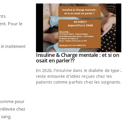
nts.
prendre pour
ent. Pour le
illard mental ou
ptômes de la
ples ce qui la rend
 le traitement
Insuline & Charge mentale : et si on
Youtube
Youtube
osait en parler??
En 2026, l'insuline dans le diabète de type 2
reste entourée d'idées reçues chez les
patients comme parfois chez les soignants.
Ec
You
pré
t, comme pour
L'é
 rélevée chez
ryt
 sang.
sol
sont