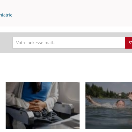
iatrie
S
S