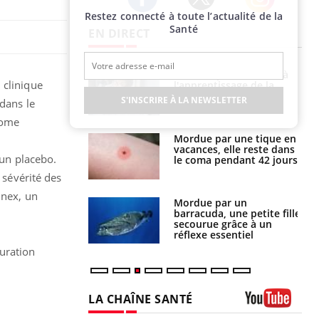
Restez connecté à toute l’actualité de la
Twitter
Facebook
Instagram
Santé
EN DIRECT
a pourrait-il
Le smartphone nuit-il à
 clinique
la propagation du
l'apprentissage de la
lecture ?
S'INSCRIRE À LA NEWSLETTER
 dans le
rome
i manger moins
Mordue par une tique en
éines pourrait
vacances, elle reste dans
 un placebo.
ent être bénéfique
le coma pendant 42 jours
 sévérité des
inex, un
e et chaleur : ce
Mordue par un
la science
barracuda, une petite fille
secourue grâce à un
réflexe essentiel
uration
LA CHAÎNE SANTÉ
Youtube