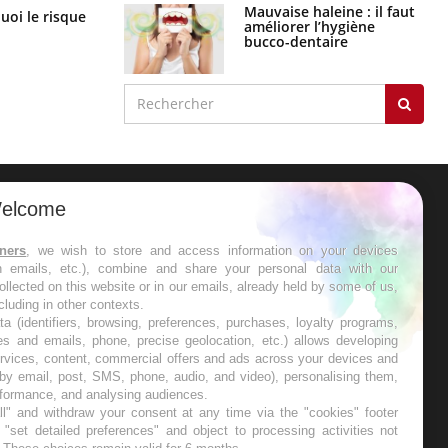
Mauvaise haleine : il faut
Le Viagra pourrait-il freiner la
uoi le risque
améliorer l’hygiène
propagation du cancer ?
?
bucco-dentaire
elcome
ER
tners
, we wish to store and access information on your devices
in emails, etc.), combine and share your personal data with our
s les semaines les meilleures
ollected on this website or in our emails, already held by some of us,
ncluding in other contexts.
ta (identifiers, browsing, preferences, purchases, loyalty programs,
es and emails, phone, precise geolocation, etc.) allows developing
ervices, content, commercial offers and ads across your devices and
 by email, post, SMS, phone, audio, and video), personalising them,
RE
rformance, and analysing audiences.
l" and withdraw your consent at any time via the "cookies" footer
"set detailed preferences" and object to processing activities not