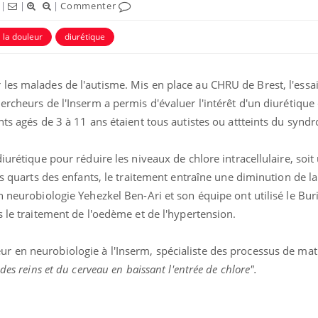
|
|
|
Commenter
à la douleur
diurétique
VIH : la fin du comprimé
Le Viagr
les malades de l'autisme. Mis en place au CHRU de Brest, l'essai
tous les jours se profile-t-
freiner 
elle enfin ?
cancer ?
ercheurs de l'Inserm a permis d'évaluer l'intérêt d'un diurétique
nts agés de 3 à 11 ans étaient tous autistes ou attteints du synd
Pourquoi votre ventre
Pourquo
gâche-t-il les premiers
de prot
iurétique pour réduire les niveaux de chlore intracellulaire, soit
jours de vos vacances ?
finalem
is quarts des enfants, le traitement entraîne une diminution de la
n neurobiologie Yehezkel Ben-Ari et son équipe ont utilisé le Bur
Fortes chaleurs :
Grossess
pourquoi le risque de
que dit 
s le traitement de l'oedème et de l'hypertension.
noyade grimpe-t-il ?
r en neurobiologie à l'Inserm, spécialiste des processus de mat
des reins et du cerveau en baissant l'entrée de chlore".