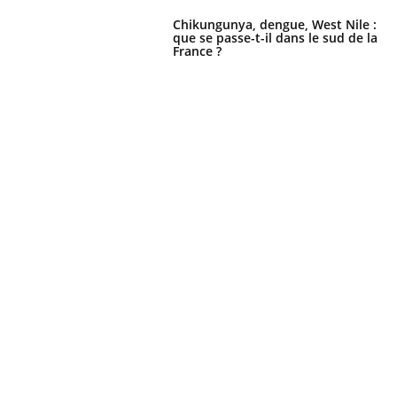
Chikungunya, dengue, West Nile :
que se passe-t-il dans le sud de la
France ?
 Mains :
Carence en fer : comprendre pour
Ins
Youtube
You
Youtube
Youtube
prévenir
osa
aciles à aborder...
Fatigue, irritabilité, brouillard mental ou
En 2
poser des
même alopécie… Les symptômes de la
rest
'un proche c'est
carence en fer sont multiples ce qui la rend
pat
...