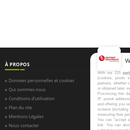
W
À PROPOS
NEWSLETT
With our 225
par
(cookies, pixels 
Recevez toute
Données personnelles et cookies
partners, whether c
infos santé
or obtained later, i
Qui sommes-nous
Processing this da
Conditions d'utilisation
IP, postal address
and offering you s
Plan du site
screens (including
S'INSCRI
measuring their pe
Mentions Légales
You can "accept al
Nous contacter
link
. You can also 