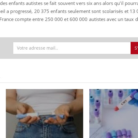
des enfants autistes se fait souvent vers six ans alors qu'il pourra
cueil a progressé, 20 375 enfants seulement sont scolarisés et 13
 France compte entre 250 000 et 600 000 autistes avec un taux 
Fortes chaleurs :
Grossess
pourquoi le risque de
que dit 
noyade grimpe-t-il ?
S
Le Viagra pourrait-il
Le smart
freiner la propagation du
l'appren
cancer ?
lecture 
S
Pourquoi manger moins
Mordue 
de protéines pourrait
vacances
finalement être bénéfique
le coma