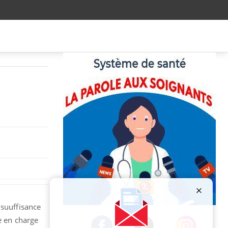
nsuuffisance
Publicité
e en charge