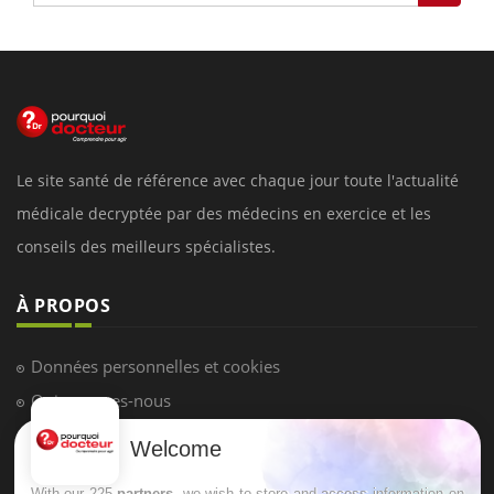
Le site santé de référence avec chaque jour toute l'actualité
médicale decryptée par des médecins en exercice et les
conseils des meilleurs spécialistes.
À PROPOS
Données personnelles et cookies
Qui sommes-nous
Conditions d'utilisation
Welcome
Plan du site
With our 225
partners
, we wish to store and access information on