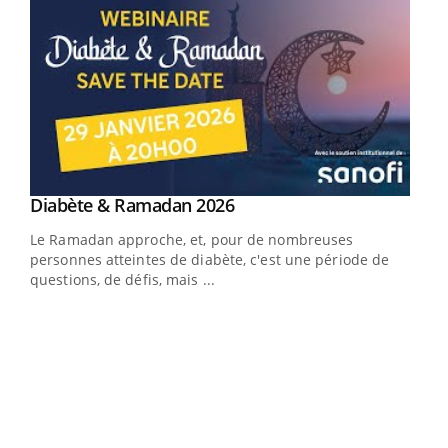
Youtube
Diabète & Ramadan 2026
Youtube
Le Ramadan approche, et, pour de nombreuses
vie !
personnes atteintes de diabète, c'est une période de
…
questions, de défis, mais ...
Un 
You
à l
Un é