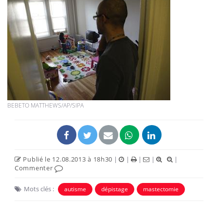
BEBETO MATTHEWS/AP/SIPA
Publié le 12.08.2013 à 18h30
|
|
|
|
|
Commenter
Mots clés :
autisme
dépistage
mastectomie