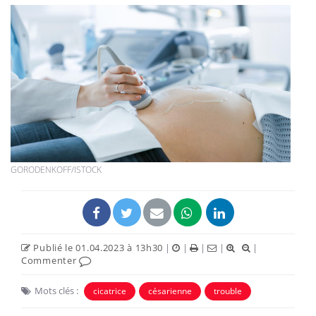
GORODENKOFF/ISTOCK
Publié le 01.04.2023 à 13h30
|
|
|
|
|
Commenter
Mots clés :
cicatrice
césarienne
trouble