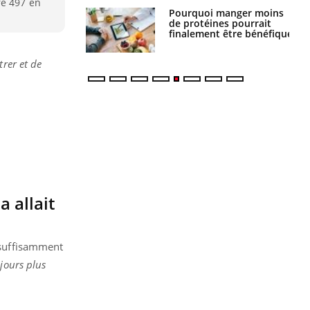
re 497 en
i manger moins
Mordue par une tique en
éines pourrait
vacances, elle reste dans
ent être bénéfique
le coma pendant 42 jours
trer et de
 allait
e suffisamment
jours plus