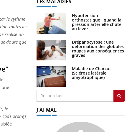
Hypotension
orthostatique : quand la
pression artérielle chute
 car le rythme
au lever
ion toutes les
pe réalise un
Drépanocytose : une
déformation des globules
n se doute que
rouges aux conséquences
graves
Maladie de Charcot
ve”
(Sclérose latérale
amyotrophique)
le
e une
J'AI MAL
r, le
un code orange
oublée