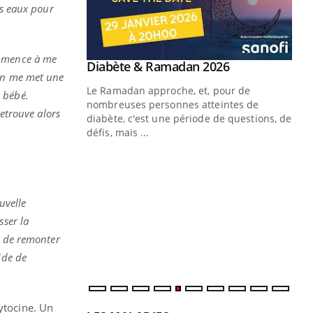
es eaux pour
ommence à me
Youtube
2026
Un « jumeau numérique » pour
Youtube
? On me met une
faciliter l’accès à la médecine
 pour de
Youtube
préventive
 bébé.
teintes de
retrouve alors
Un établissement lié à un groupe
e de questions, de
mutualiste innove en matière de bilan de
santé : l'utilisation d'un « jumeau
CO
You
numérique » permet ...
Cou
nou
uvelle
bou
sser la
épi
e de remonter
ide de
LES MALADIES
ytocine. Un