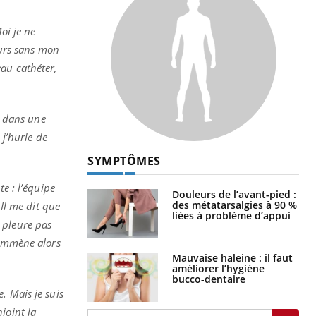
oi je ne
ours sans mon
eau cathéter,
r dans une
 j’hurle de
SYMPTÔMES
Douleurs de l’avant-pied :
e : l’équipe
des métatarsalgies à 90 %
liées à problème d’appui
 Il me dit que
e pleure pas
’emmène alors
Mauvaise haleine : il faut
améliorer l’hygiène
bucco-dentaire
. Mais je suis
njoint la