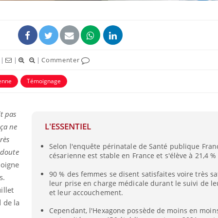
|
|
|
Commenter
enne
Témoignage
t pas
L'ESSENTIEL
ça ne
rès
La sieste empêche-t-elle
Fortes c
Selon l'enquête périnatale de Santé publique Franc
de dormir la nuit ?
pourquo
redoute
noyade g
césarienne est stable en France et s'élève à 21,4 %
moigne
90 % des femmes se disent satisfaites voire très sa
s.
leur prise en charge médicale durant le suivi de l
VIH : la fin du comprimé
Le Viagr
llet
tous les jours se profile-t-
freiner 
et leur accouchement.
elle enfin ?
cancer ?
 de la
Cependant, l'Hexagone possède de moins en moin