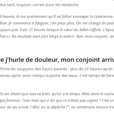
plus tard, toujours correct pour les médecins.
 heures, ils me préviennent qu’il va falloir envisager la césarienne
bon. Je commence à fatiguer, j’en peux plus. On me change de posit
jours pas. Il est 21 heures lorsque le cœur du bébé s’affole. L’équi
fois-ci, les résultats sont plus longs à revenir. Avec mon conjoint, o
e j’hurle de douleur, mon conjoint arri
firme les soupçons des futurs parents : plus de 24 heures après 
ures après avoir rompu la poche des eaux, il est temps de fair
ls me disent que tout va bien, qu’on a le temps. Mais dans le couloi
ges-femmes : ‘non mais qui a dit que ce n’était pas urgent ? C’est 
eur de ses urines ? Allez on se dépêche !’
”, se remémore encore tr