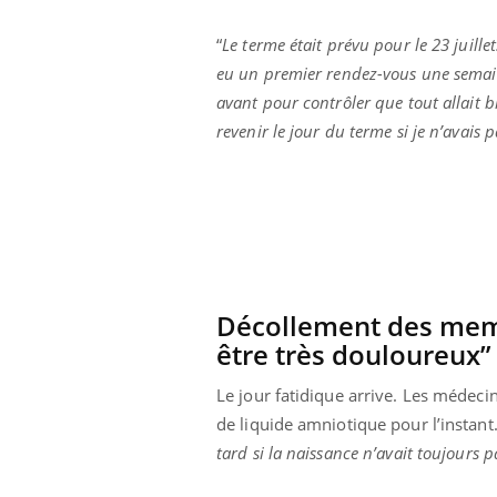
olorectal : une
Cytomégalovirus : ce qui
e simple aurait
change dans la prise en
“
Le terme était prévu pour le 23 juillet.
a donne au Pays
charge des femmes
enceintes
eu un premier rendez-vous une sema
avant pour contrôler que tout allait b
revenir le jour du terme si je n’avais
Décollement des membr
être très douloureux”
Le jour fatidique arrive. Les médeci
de liquide amniotique pour l’instant.
tard si la naissance n’avait toujours p