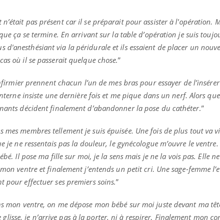
’était pas présent car il se préparait pour assister à l'opération. M
 que ça se termine. En arrivant sur la table d’opération je suis touj
d'anesthésiant via la péridurale et ils essaient de placer un nouv
cas où il se passerait quelque chose.
”
 infirmier prennent chacun l’un de mes bras pour essayer de l’insére
interne insiste une dernière fois et me pique dans un nerf. Alors que
gnants décident finalement d’abandonner la pose du cathéter.
”
 mes membres tellement je suis épuisée. Une fois de plus tout va vit
ue je ne ressentais pas la douleur, le gynécologue m’ouvre le ventre.
bé. Il pose ma fille sur moi, je la sens mais je ne la vois pas. Elle n
r mon ventre et finalement j’entends un petit cri. Une sage-femme l
t pour effectuer ses premiers soins.
”
ans mon ventre, on me dépose mon bébé sur moi juste devant ma tête
le glisse, je n’arrive pas à la porter, ni à respirer. Finalement mon co