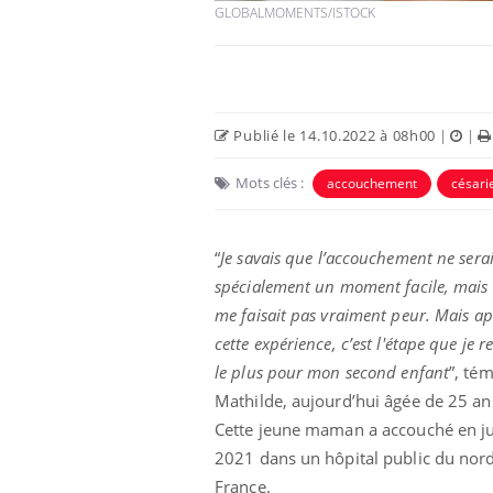
GLOBALMOMENTS/ISTOCK
Publié le 14.10.2022 à 08h00
|
|
Mots clés :
accouchement
césari
“
Je savais que l’accouchement ne serai
spécialement un moment facile, mais 
me faisait pas vraiment peur. Mais ap
 oublier les
Chikungunya, dengue,
n vacances ?
West Nile : que se passe-
cette expérience, c’est l'étape que je 
t-il dans le sud de la
France ?
le plus pour mon second enfant
”, té
Mathilde, aujourd’hui âgée de 25 an
 connectés :
Les médicaments GLP-1
Cette jeune maman a accouché en jui
le travail
protègent-ils aussi les os
de plus en plus
?
2021 dans un hôpital public du nord
soirées
France.