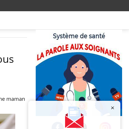
ous
jeune maman
Publicité