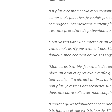
“
En plus à ce moment-là mon conjoint n
comprenais plus rien, je voulais juste
compagnon. Les médecins mettent plus 
c’est une procédure de prévention au 
“
Tout va très vite : une interne et un
veine, mais ils n’y parviennent pas. L’
douleur, mon conjoint arrive. Les soi
“
Mon corps tremble. Je tremble de tous
place un drap et après avoir vérifié q
tout va bien, il a attrapé un bras du bé
non plus. Je ressens des secousses su
dans une autre salle avec mon conjoin
“
Pendant qu’ils trifouillent encore d
très fatiguée et elle est très lourde. El