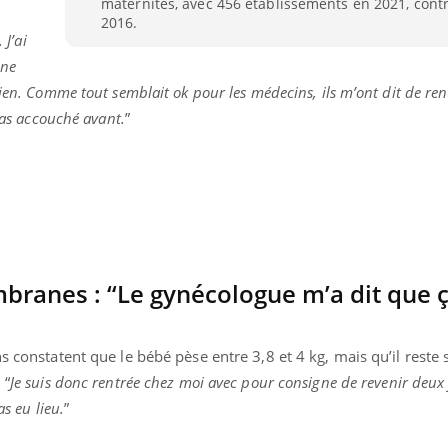
maternités, avec 456 établissements en 2021, cont
Pourquoi votre ventre
Pourquo
2016.
gâche-t-il les premiers
de prot
 J’ai
jours de vos vacances ?
finalem
ine
ien. Comme tout semblait ok pour les médecins, ils m’ont dit de ren
 pas accouché avant.
”
anes : “Le gynécologue m’a dit que ça
ns constatent que le bébé pèse entre 3,8 et 4 kg, mais qu’il rest
 “
Je suis donc rentrée chez moi avec pour consigne de revenir deux 
as eu lieu.
”