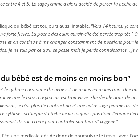
tée entre 4 et 5. La sage-femme a alors décidé de percer la poche d
iaque du bébé est toujours aussi instable. “
Vers 14 heures, je c
éma Chronique des Mains : se
Diabète & Ramadan 
tube
Youtube
ai une forte fièvre. La poche des eaux aurait-elle été percée trop tôt 
Youtube
parer pour l’été !
Le Ramadan approche, et,
prane et on continue à me changer constamment de positions pour le
é arrive… et avec lui, un tout nouveau
nombreuses personnes at
os, je ne sais pas ce qu’il se passe mais je perds connaissance… Je 
me de vie ! Vacances, plage, piscine,
diabète, c'est une périod
il, activités en plein air… Nos mains
défis, mais ...
 ...
 du bébé est de moins en moins bon”
re et le rythme cardiaque du bébé est de moins en moins bon. Une no
uve que le taux d’ocytocine est trop élevé. Elle décide donc de bai
nalement, je n’ai plus de contraction et une autre sage-femme décid
il. Le rythme cardiaque du bébé ne va toujours pas donc l’équipe déc
 sommet de son crâne pour contrôler son taux d’oxygène.
”
 l’équipe médicale décide donc de poursuivre le travail avec l’oc