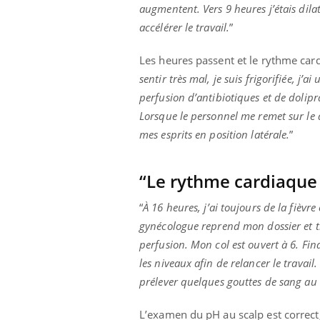
augmentent. Vers 9 heures j’étais dila
llard mental ou
accélérer le travail.
”
tômes de la
les ce qui la rend
Les heures passent et le rythme card
Insuline & Charge mentale : et si on
Ecz
Youtube
You
sentir très mal, je suis frigorifiée, j’
Youtube
osait en parler??
pré
perfusion d’antibiotiques et de doli
En 2026, l'insuline dans le diabète de type 2
L'ét
Lorsque le personnel me remet sur le d
reste entourée d'idées reçues chez les
ryth
mes esprits en position latérale.
”
patients comme parfois chez les soignants.
sole
sont
“Le rythme cardiaque
“
À 16 heures, j’ai toujours de la fièv
gynécologue reprend mon dossier et tro
perfusion. Mon col est ouvert à 6. Fi
les niveaux afin de relancer le trava
prélever quelques gouttes de sang au
L’examen du pH au scalp est correct,