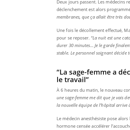
Deux jours passent. Les médecins re
déclenchement est alors programmé
membranes, que ça allait être très do
Une fois le décollement effectué, Ma
pour se reposer. “
La nuit est une ca
durer 30 minutes… Je le garde finalem
stable. Le personnel soignant décide 
“La sage-femme a déci
le travail”
À 6 heures du matin, le nouveau con
une sage-femme me dit que je vais d
la nouvelle équipe de l’hôpital arrive à
Le médecin anesthésiste pose alors l
prendre pour
hormone censée accélérer l’accouche