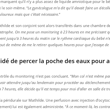
marquent qu’il n’y a plus assez de liquide amniotique pour le b
 le soir-même. “
Le gynécologue m’a dit qu’il devait faire un décol
uloureux mais que c’était nécessaire.
”
thilde et son conjoint sont alors transférés dans une chambre de
tastrophe. On me pose un monitoring à 23 heures en me précisant q
ent jusqu'à 3 heures du matin car le rythme cardiaque du bébé n’e
tout de même de me le retirer quelques heures pour que j’essaye de
dé de percer la poche des eaux pour a
trôle du monitoring n’est pas concluant. “
Mon col n’est même pas
evoir attendre jusqu’au lendemain pour procéder au déclenchement
 7 heures, elle décide qu’il est temps pour moi d’aller en salle de tr
a péridurale sur Mathilde. Une perfusion avec injection d’ocytoc
ment) lui est également administrée. “
À ce moment-là, les contra