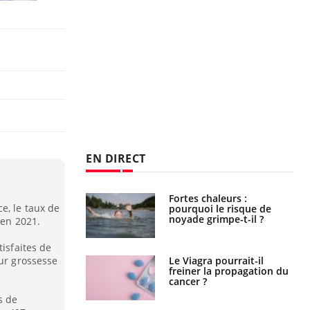
EN DIRECT
haleurs :
Grossesse et chaleur : ce
e, le taux de
i le risque de
que dit la science
rimpe-t-il ?
 en 2021.
tisfaites de
eur grossesse
a pourrait-il
Le smartphone nuit-il à
la propagation du
l'apprentissage de la
lecture ?
s de