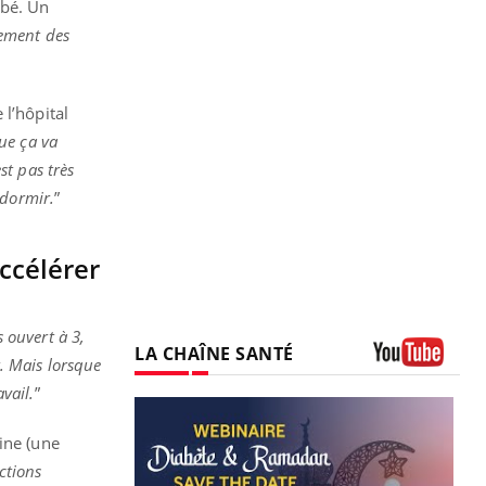
ébé. Un
lement des
 l’hôpital
ue ça va
st pas très
 dormir.
”
ccélérer
 ouvert à 3,
LA CHAÎNE SANTÉ
. Mais lorsque
Youtube
avail.
”
ine (une
ctions