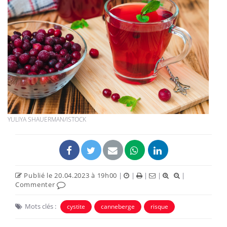
YULIYA SHAUERMAN/ISTOCK
Publié le 20.04.2023 à 19h00
|
|
|
|
|
Commenter
Mots clés :
cystite
canneberge
risque