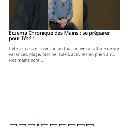
Eczéma Chronique des Mains : se préparer
Youtube
Youtube
pour l’été !
L'été arrive… et avec lui, un tout nouveau rythme de vie !
Vacances, plage, piscine, soleil, activités en plein air…
Nos mains sont ...
Dia
You
Le 
pers
ques