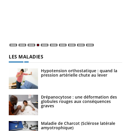
Youtube
Diabète & Ramadan 2026
Un 
Youtube
You
à l
Le Ramadan approche, et, pour de nombreuses
Un é
personnes atteintes de diabète, c'est une période de
mati
questions, de défis, mais ...
numé
LES MALADIES
Hypotension orthostatique : quand la
pression artérielle chute au lever
Drépanocytose : une déformation des
globules rouges aux conséquences
graves
Maladie de Charcot (Sclérose latérale
amyotrophique)