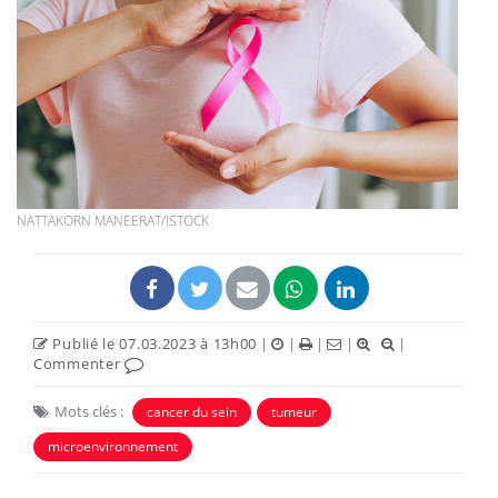
NATTAKORN MANEERAT/ISTOCK
Publié le 07.03.2023 à 13h00
|
|
|
|
|
Commenter
Mots clés :
cancer du sein
tumeur
microenvironnement