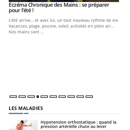
Eczéma Chronique des Mains : se préparer
Youtube
Youtube
pour l’été !
L'été arrive… et avec lui, un tout nouveau rythme de vie !
Vacances, plage, piscine, soleil, activités en plein air…
Nos mains sont ...
Dia
You
Le 
pers
ques
LES MALADIES
Hypotension orthostatique : quand la
pression artérielle chute au lever