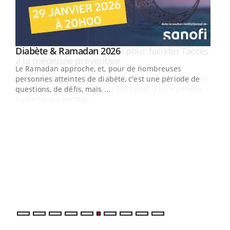
Youtube
Diabète & Ramadan 2026
Un « jumeau numérique » pour faciliter l’accès
Youtube
Youtube
Youtube
à la médecine préventive
Le Ramadan approche, et, pour de nombreuses
Un établissement lié à un groupe mutualiste innove en
personnes atteintes de diabète, c'est une période de
matière de bilan de santé : l'utilisation d'un « jumeau
questions, de défis, mais ...
numérique » permet ...
COU
You
Coup
vous
épis