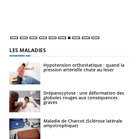
"Les
trav
DRH 
LES MALADIES
Hypotension orthostatique : quand la
pression artérielle chute au lever
Drépanocytose : une déformation des
globules rouges aux conséquences
graves
Maladie de Charcot (Sclérose latérale
amyotrophique)