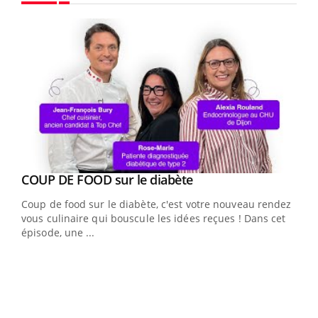
Youtube
Youtube
cès
COUP DE FOOD sur le diabète
Youtube
Coup de food sur le diabète, c'est votre nouveau rendez-
 en
vous culinaire qui bouscule les idées reçues ! Dans cet
u
épisode, une ...
Qua
You