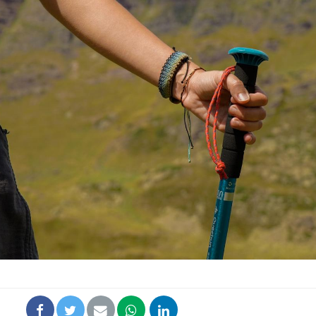
Chikungunya, dengue,
La siest
West Nile : que se passe-
de dormi
t-il dans le sud de la
France ?
Les médicaments GLP-1
VIH : la
protègent-ils aussi les os
tous les
?
elle enfi
Cytomégalovirus : ce qui
Pourquo
change dans la prise en
gâche-t-
charge des femmes
jours de
enceintes