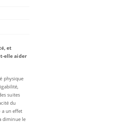
é, et
-elle aider
ité physique
gabilité,
des suites
acité du
 a un effet
a diminue le