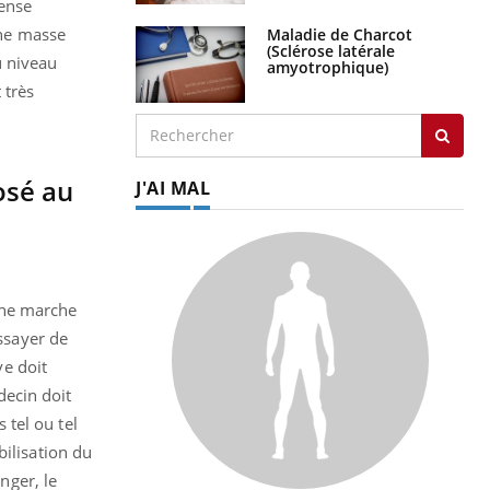
pense
une masse
Maladie de Charcot
(Sclérose latérale
u niveau
amyotrophique)
 très
osé au
J'AI MAL
une marche
essayer de
ve doit
decin doit
 tel ou tel
bilisation du
nger, le