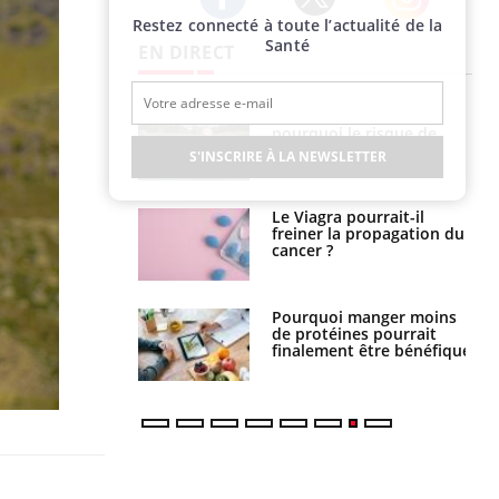
Restez connecté à toute l’actualité de la
Twitter
Facebook
Instagram
Santé
EN DIRECT
e empêche-t-elle
Fortes chaleurs :
r la nuit ?
pourquoi le risque de
noyade grimpe-t-il ?
S'INSCRIRE À LA NEWSLETTER
 fin du comprimé
Le Viagra pourrait-il
 jours se profile-t-
freiner la propagation du
n ?
cancer ?
i votre ventre
Pourquoi manger moins
il les premiers
de protéines pourrait
 vos vacances ?
finalement être bénéfique