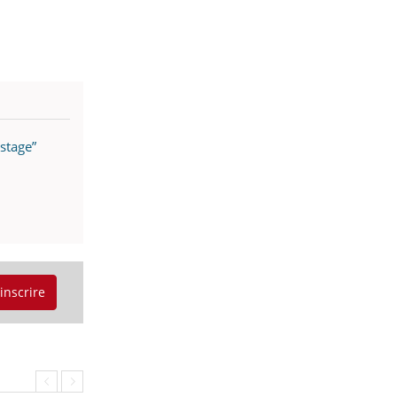
stage”
'inscrire