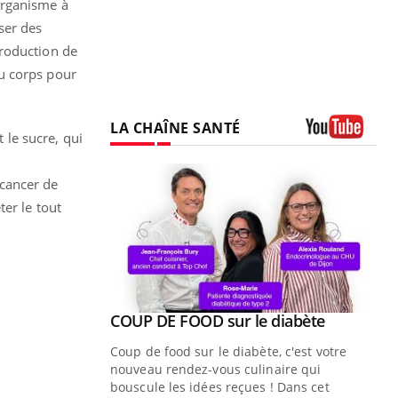
’organisme à
ser des
production de
du corps pour
LA CHAÎNE SANTÉ
 le sucre, qui
Youtube
 cancer de
er le tout
Youtube
ue » pour
COUP DE FOOD sur le diabète
Youtube
médecine
Coup de food sur le diabète, c'est votre
nouveau rendez-vous culinaire qui
n groupe
bouscule les idées reçues ! Dans cet