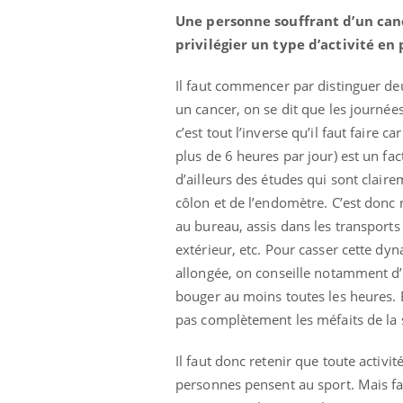
ez les soignants.
soleil, activités en plein air… Nos mains
défi
Une personne souffrant d’un canc
sont ...
privilégier un type d’activité en 
Il faut commencer par distinguer deu
un cancer, on se dit que les journées
c’est tout l’inverse qu’il faut faire c
plus de 6 heures par jour) est un fac
d’ailleurs des études qui sont claire
côlon et de l’endomètre. C’est donc 
au bureau, assis dans les transports
extérieur, etc. Pour casser cette dy
allongée, on conseille notamment d’e
bouger au moins toutes les heures. Et
pas complètement les méfaits de la 
Il faut donc retenir que toute activi
personnes pensent au sport. Mais fa