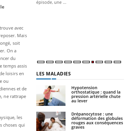
ière de bilan de
épisode, une ...
le
« jumeau
Qu
You
êtr
etrouve avec
"Le
qua
 reposer. Mais
Doc
longé, soit
dir
cer. On a
ancer du
de temps assis
LES MALADIES
e loisirs en
se ou
Hypotension
idiennes et de
orthostatique : quand la
e, ne rattrape
pression artérielle chute
au lever
Drépanocytose : une
hysique, les
déformation des globules
rouges aux conséquences
s choses qui
graves