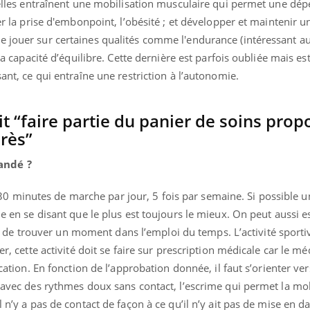
r elles entraînent une mobilisation musculaire qui permet une dé
ter la prise d'embonpoint, l’obésité ; et développer et maintenir 
e jouer sur certaines qualités comme l'endurance (intéressant a
 la capacité d’équilibre. Cette dernière est parfois oubliée mais est
sant, ce qui entraîne une restriction à l’autonomie.
it “faire partie du panier de soins prop
rès”
andé ?
 minutes de marche par jour, 5 fois par semaine. Si possible 
me en se disant que le plus est toujours le mieux. On peut aussi 
cile de trouver un moment dans l’emploi du temps. L’activité sporti
er, cette activité doit se faire sur prescription médicale car le mé
ication. En fonction de l’approbation donnée, il faut s’orienter vers
é avec des rythmes doux sans contact, l’escrime qui permet la mo
l n’y a pas de contact de façon à ce qu’il n’y ait pas de mise en da