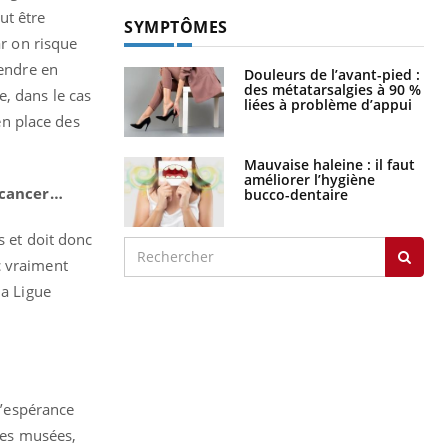
ut être
SYMPTÔMES
ar on risque
rendre en
Douleurs de l’avant-pied :
des métatarsalgies à 90 %
e, dans le cas
liées à problème d’appui
en place des
Mauvaise haleine : il faut
améliorer l’hygiène
 cancer…
bucco-dentaire
s et doit donc
c vraiment
la Ligue
l’espérance
 des musées,