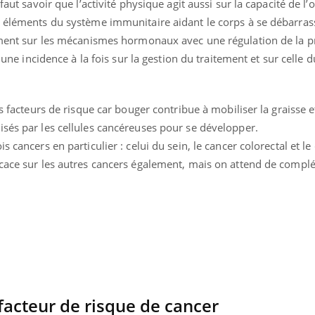
faut savoir que l’activité physique agit aussi sur la capacité de l
s éléments du système immunitaire aidant le corps à se débarras
lement sur les mécanismes hormonaux avec une régulation de la 
r une incidence à la fois sur la gestion du traitement et sur celle 
es facteurs de risque car bouger contribue à mobiliser la graisse et
isés par les cellules cancéreuses pour se développer.
s cancers en particulier : celui du sein, le cancer colorectal et le
cace sur les autres cancers également, mais on attend de complét
Youtube
bète & Ramadan 2026
Un « jumeau numériq
tube
Youtube
faciliter l’accès à la 
Ramadan approche, et, pour de
Youtube
préventive
breuses personnes atteintes de
 facteur de risque de cancer
Un établissement lié à u
ète, c'est une période de questions, de