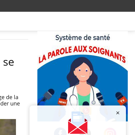
à se
e de la
ider une
Publicité