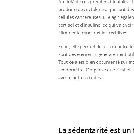
Au-delà de ces premiers bienfaits, il 
produire des cytokines, qui sont de
cellules cancéreuses. Elle agit éga
cortisol et d’insuline, ce qui va avoi
éliminer le cancer et les récidives.
Enfin, elle permet de lutter contre l
sont des éléments généralement util
Tout cela est bien documenté sur troi
l'endomètre. On pense que c’est effi
avec d’autres études.
ale : et si on
Eczéma Chronique des Mains : se
Dia
Youtube
You
ube
Youtube
préparer pour l’été !
Le 
 diabète de type 2
L'été arrive… et avec lui, un tout nouveau
nom
La sédentarité est un
ues chez les
rythme de vie ! Vacances, plage, piscine,
diab