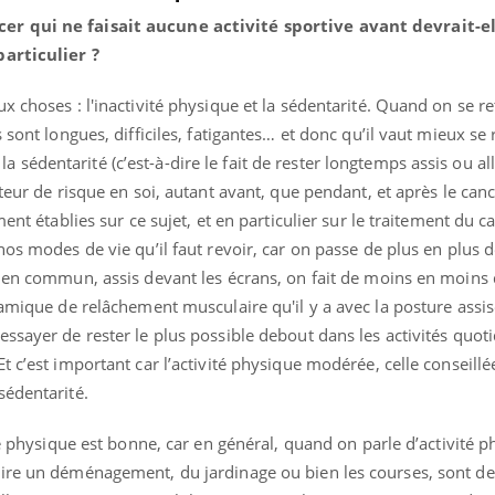
mutualiste innove en mat
s, mais ...
er qui ne faisait aucune activité sportive avant devrait-el
santé : l'utilisation d'un 
numérique » permet ...
particulier ?
x choses : l'inactivité physique et la sédentarité. Quand on se r
 sont longues, difficiles, fatigantes… et donc qu’il vaut mieux se
ar la sédentarité (c’est-à-dire le fait de rester longtemps assis ou al
teur de risque en soi, autant avant, que pendant, et après le can
ment établies sur ce sujet, et en particulier sur le traitement du c
nos modes de vie qu’il faut revoir, car on passe de plus en plus 
 en commun, assis devant les écrans, on fait de moins en moins d
namique de relâchement musculaire qu'il y a avec la posture assi
ssayer de rester le plus possible debout dans les activités quot
 c’est important car l’activité physique modérée, celle conseillé
sédentarité.
té physique est bonne, car en général, quand on parle d’activité p
ire un déménagement, du jardinage ou bien les courses, sont de