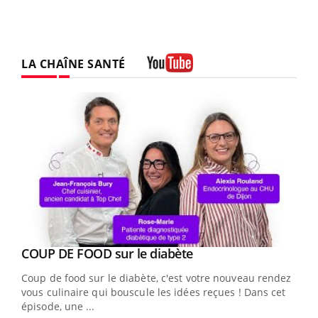
LA CHAÎNE SANTÉ
Youtube
Youtube
COUP DE FOOD sur le diabète
Youtube
Coup de food sur le diabète, c'est votre nouveau rendez-
vous culinaire qui bouscule les idées reçues ! Dans cet
épisode, une ...