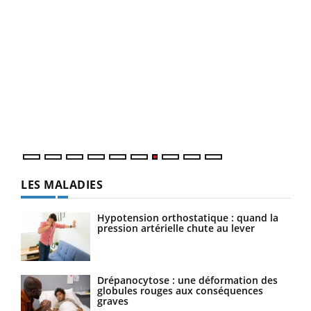
Yout
Quand l’entreprise mise sur le bien être global
Ecz
Youtube
You
(3/3
"Les rendez-vous de la santé et de la qualité de vie au
Dans
travail" de Pourquoi Docteur reçoivent Régis Blugeon,
vous
DRH et directeur ...
quot
LES MALADIES
Hypotension orthostatique : quand la
pression artérielle chute au lever
Drépanocytose : une déformation des
globules rouges aux conséquences
graves