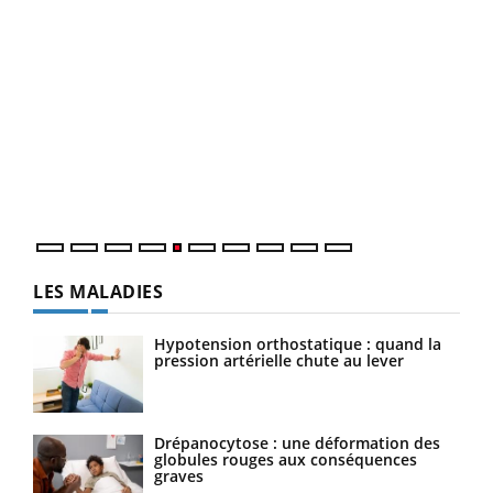
Un 
You
à l
Un é
mati
numé
LES MALADIES
Hypotension orthostatique : quand la
pression artérielle chute au lever
Drépanocytose : une déformation des
globules rouges aux conséquences
graves