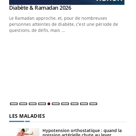
Youtube
Diabète & Ramadan 2026
Youtube
Le Ramadan approche, et, pour de nombreuses
vie !
personnes atteintes de diabète, c'est une période de
…
questions, de défis, mais ...
Un 
You
à l
Un é
mati
numé
LES MALADIES
Hypotension orthostatique : quand la
pression artérielle chute au lever