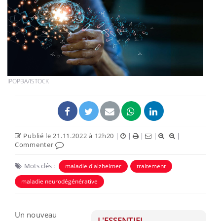
IPOPBA/ISTOCK
Publié le 21.11.2022 à 12h20
|
|
|
|
|
Commenter
Mots clés :
maladie d'alzheimer
traitement
maladie neurodégénérative
Un nouveau
L'ESSENTIEL