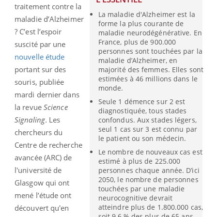
traitement contre la
La maladie d'Alzheimer est la
maladie d’Alzheimer
forme la plus courante de
? C’est l’espoir
maladie neurodégénérative. En
France, plus de 900.000
suscité par une
personnes sont touchées par la
nouvelle étude
maladie d’Alzheimer, en
portant sur des
majorité des femmes. Elles sont
estimées à 46 millions dans le
souris, publiée
monde.
mardi dernier dans
Seule 1 démence sur 2 est
la revue
Science
diagnostiquée, tous stades
Signaling
. Les
confondus. Aux stades légers,
seul 1 cas sur 3 est connu par
chercheurs du
le patient ou son médecin.
Centre de recherche
Le nombre de nouveaux cas est
avancée (ARC) de
estimé à plus de 225.000
l'université de
personnes chaque année. D’ici
2050, le nombre de personnes
Glasgow qui ont
touchées par une maladie
mené l’étude ont
neurocognitive devrait
atteindre plus de 1.800.000 cas,
découvert qu'en
soit 9,6 % des plus de 65 ans.