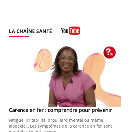
LA CHAÎNE SANTÉ
Youtube
Youtube
a
Carence en fer : comprendre pour prévenir
Youtube
Fatigue, irritabilité, brouillard mental ou même
s non
alopécie… Les symptômes de la carence en fer sont
multiples ce qui la rend ...