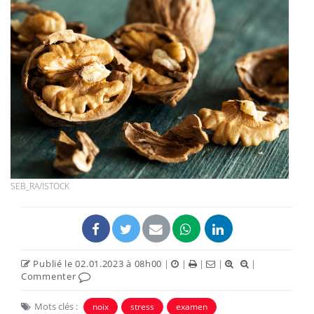
SEB_RA/ISTOCK
Publié le 02.01.2023 à 08h00
|
|
|
|
|
Commenter
Mots clés :
noix
stress
examen