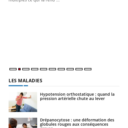
Ins
You
par
En 2
ento
parf
LES MALADIES
Hypotension orthostatique : quand la
pression artérielle chute au lever
Drépanocytose : une déformation des
globules rouges aux conséquences