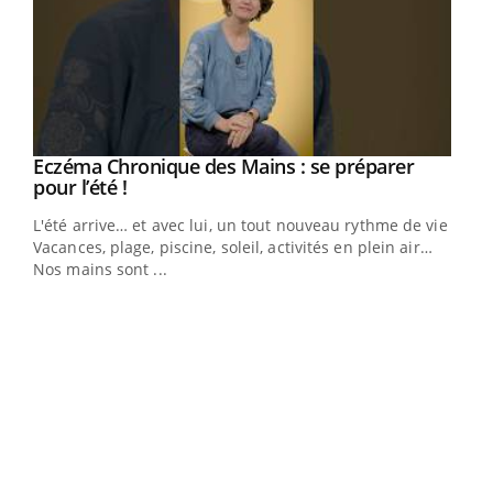
Eczéma Chronique des Mains : se préparer
Youtube
Youtube
pour l’été !
L'été arrive… et avec lui, un tout nouveau rythme de vie !
Vacances, plage, piscine, soleil, activités en plein air…
Nos mains sont ...
Dia
You
Le 
pers
ques