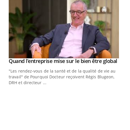
Yout
Quand l’entreprise mise sur le bien être global
Youtube
ndez-
"Les rendez-vous de la santé et de la qualité de vie au
cet
travail" de Pourquoi Docteur reçoivent Régis Blugeon,
DRH et directeur ...
Ecz
You
(3/3
Dans