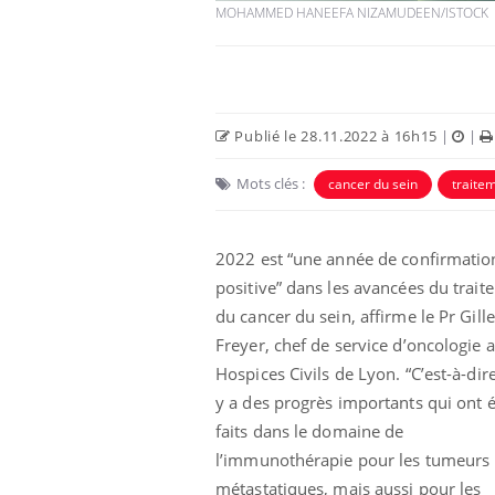
MOHAMMED HANEEFA NIZAMUDEEN/ISTOCK
Publié le 28.11.2022 à 16h15
|
|
Mots clés :
cancer du sein
traite
 Mains :
Carence en fer : comprendre pour
Ins
Youtube
You
Youtube
Youtube
prévenir
osa
2022 est “une année de confirmatio
aciles à aborder...
Fatigue, irritabilité, brouillard mental ou
En 2
positive” dans les avancées du trait
poser des
même alopécie… Les symptômes de la
rest
'un proche c'est
carence en fer sont multiples ce qui la rend
pat
du cancer du sein, affirme le Pr Gill
...
Freyer, chef de service d’oncologie 
Hospices Civils de Lyon. “C’est-à-dire
y a des progrès importants qui ont é
faits dans le domaine de
l’immunothérapie pour les tumeurs
métastatiques, mais aussi pour les