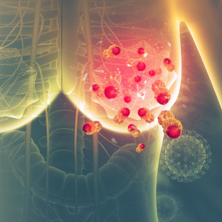
Les médicaments GLP-1
VIH : la
protègent-ils aussi les os
tous les
?
elle enfi
Cytomégalovirus : ce qui
Pourquo
change dans la prise en
gâche-t-
charge des femmes
jours de
enceintes
La sieste empêche-t-elle
Fortes c
de dormir la nuit ?
pourquo
noyade g