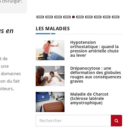
 chirurgie",
num
LES MALADIES
us en
Hypotension
orthostatique : quand la
pression artérielle chute
au lever
t de
c une
Drépanocytose : une
déformation des globules
rs domaines
rouges aux conséquences
ion du fait
graves
iteurs,
Maladie de Charcot
(Sclérose latérale
amyotrophique)