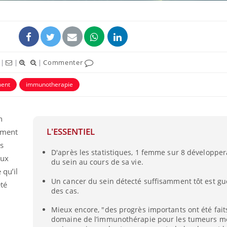
|
|
|
Commenter
ment
immunotherapie
uline & Charge mentale : et si on
Eczéma Chronique des
tube
Youtube
Youtube
Y
it en parler??
préparer pour l’été !
n
026, l'insuline dans le diabète de type 2
L'été arrive… et avec lui,
L'ESSENTIEL
ement
e entourée d'idées reçues chez les
rythme de vie ! Vacances, 
ients comme parfois chez les soignants.
soleil, activités en plein
es
D'après les statistiques, 1 femme sur 8 développer
sont ...
aux
du sein au cours de sa vie.
 qu’il
Un cancer du sein détecté suffisamment tôt est gu
té
des cas.
Mieux encore, "des progrès importants ont été fait
domaine de l’immunothérapie pour les tumeurs mé