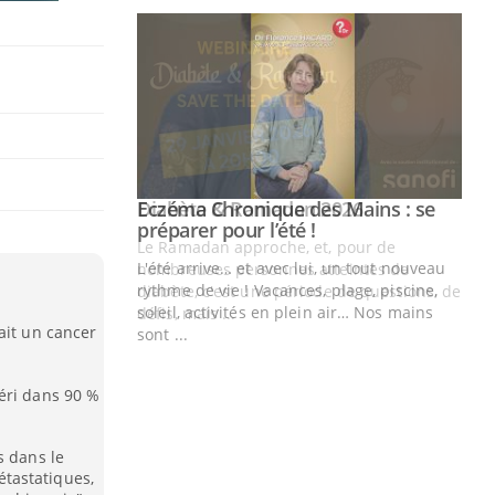
Youtube
 Mains : se
Diabète & Ramadan 2026
Youtube
outube
Le Ramadan approche, et, pour de
 un tout nouveau
nombreuses personnes atteintes de
plage, piscine,
diabète, c'est une période de questions, de
 air… Nos mains
défis, mais ...
ait un cancer
Un
You
fac
pr
éri dans 90 %
Un 
mut
s dans le
tastatiques,
san