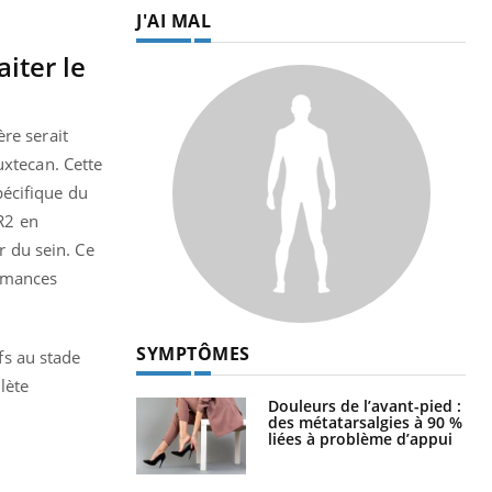
J'AI MAL
iter le
re serait
uxtecan. Cette
pécifique du
ER2 en
r du sein. Ce
ormances
SYMPTÔMES
fs au stade
lète
Douleurs de l’avant-pied :
des métatarsalgies à 90 %
liées à problème d’appui