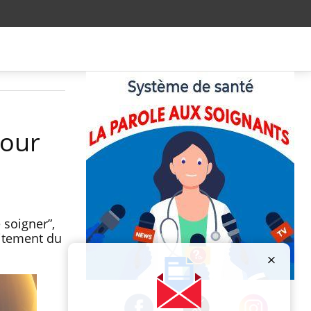
pour
 soigner”,
aitement du
Publicité