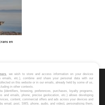
Toujours connectés : comment le
crans en
travail empiète de plus en plus sur
nos soirées
tners
, we wish to store and access information on your devices
in emails, etc.), combine and share your personal data with our
ER
ollected on this website or in our emails, already held by some of us,
ncluding in other contexts.
ta (identifiers, browsing, preferences, purchases, loyalty programs,
s les semaines les meilleures
es and emails, phone, precise geolocation, etc.) allows developing
ervices, content, commercial offers and ads across your devices and
 by email, post, SMS, phone, audio, and video), personalising them,