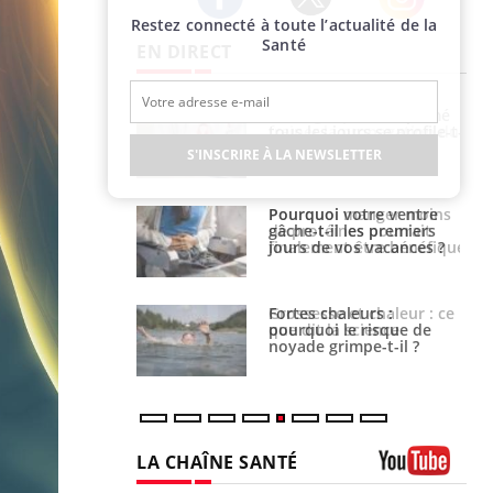
Restez connecté à toute l’actualité de la
Twitter
Facebook
Instagram
Santé
EN DIRECT
 fin du comprimé
Le Viagra pourrait-il
 jours se profile-t-
freiner la propagation du
n ?
cancer ?
S'INSCRIRE À LA NEWSLETTER
i votre ventre
Pourquoi manger moins
il les premiers
de protéines pourrait
 vos vacances ?
finalement être bénéfique
haleurs :
Grossesse et chaleur : ce
i le risque de
que dit la science
rimpe-t-il ?
LA CHAÎNE SANTÉ
Youtube