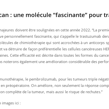
n : une molécule “fascinante” pour tra
majeures doivent être soulignées en cette année 2022. “La premiè
uve personnellement fascinante, qui s’appelle le trastuzumab der
lécules de chimiothérapie qui sont accrochées à un anticorps s
et va détruire de façon préférentielle les cellules cancéreuses H
aines. Cette efficacité est décrite dans toutes les formes du cance
Nous noterons également une amélioration considérable des perf
unothérapie, le pembrolizumab, pour les tumeurs triple négati
o en préopératoire. On améliore, non seulement la réponse comp
tion complète de la tumeur, mais aussi le risque de rechutes.”
 images ici :