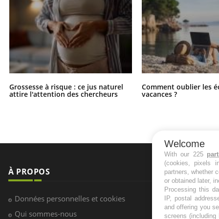
Grossesse à risque : ce jus naturel
Comment oublier les é
attire l'attention des chercheurs
vacances ?
Welcome
With our 225
par
(cookies, pixels 
À PROPOS
NEWSLETT
partners, whether c
or obtained later, i
Processing this da
Recevez toute
Données personnelles et cookies
IP, postal address
infos santé
and offering you s
Qui sommes-nous
screens (including