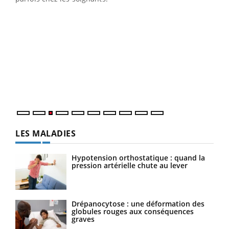
Ecz
You
pour
L'ét
Vaca
Nos 
LES MALADIES
Hypotension orthostatique : quand la
pression artérielle chute au lever
Drépanocytose : une déformation des
globules rouges aux conséquences
graves