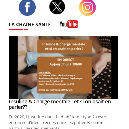
Twitter
Facebook
Instagram
LA CHAÎNE SANTÉ
Youtube
Youtube
Insuline & Charge mentale : et si on osait en
Youtube
Youtube
parler??
En 2026, l'insuline dans le diabète de type 2 reste
entourée d'idées reçues chez les patients comme
parfois chez les soignants.