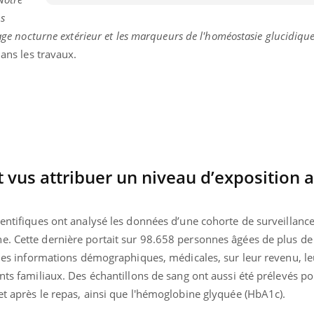
ns
rage nocturne extérieur et les marqueurs de l'homéostasie glucidique
dans les travaux.
t vus attribuer un niveau d’exposition 
ientifiques ont analysé les données d’une cohorte de surveillanc
. Cette dernière portait sur 98.658 personnes âgées de plus de 
uline & Charge mentale : et si on
Eczéma Chronique des
tube
Youtube
ir des informations démographiques, médicales, sur leur revenu, 
Youtube
Y
it en parler??
préparer pour l’été !
ents familiaux. Des échantillons de sang ont aussi été prélevés po
026, l'insuline dans le diabète de type 2
L'été arrive… et avec lui,
et après le repas, ainsi que l'hémoglobine glyquée (HbA1c).
e entourée d'idées reçues chez les
rythme de vie ! Vacances, 