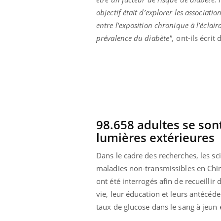
objectif était d’explorer les associatio
entre l'exposition chronique à l’éclai
prévalence du diabète",
ont-ils écrit 
98.658 adultes se son
lumières extérieures
Dans le cadre des recherches, les sc
maladies non-transmissibles en Chine
 Mains :
Carence en fer : comprendre pour
Ins
Youtube
You
ont été interrogés afin de recueill
Youtube
Youtube
prévenir
osa
vie, leur éducation et leurs antécéd
aciles à aborder...
Fatigue, irritabilité, brouillard mental ou
En 2
taux de glucose dans le sang à jeun 
poser des
même alopécie… Les symptômes de la
rest