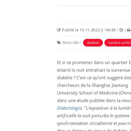
Publié le 15.11.2022 à 14h30
|
|
Mots clés :
diabète
lumière artific
Et si se promener dans un quartier 
éclairé la nuit entraînait la survenue
diabète ? C’est ce qu’ont suggéré de
chercheurs de la Shanghai Jiaotong
University School of Medicine (Chine
dans une étude publiée dans la rev
Diabetologia
.
"L'exposition à la lumiè
artificielle la nuit perturbe le système
synchronisation circadienne et pourra
être un facteur de risque de diabète. 