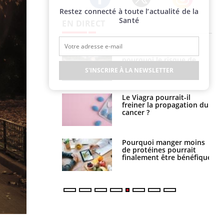
Restez connecté à toute l’actualité de la
Twitter
Facebook
Instagram
Santé
EN DIRECT
e empêche-t-elle
Fortes chaleurs :
r la nuit ?
pourquoi le risque de
noyade grimpe-t-il ?
S'INSCRIRE À LA NEWSLETTER
 fin du comprimé
Le Viagra pourrait-il
 jours se profile-t-
freiner la propagation du
n ?
cancer ?
i votre ventre
Pourquoi manger moins
il les premiers
de protéines pourrait
 vos vacances ?
finalement être bénéfique