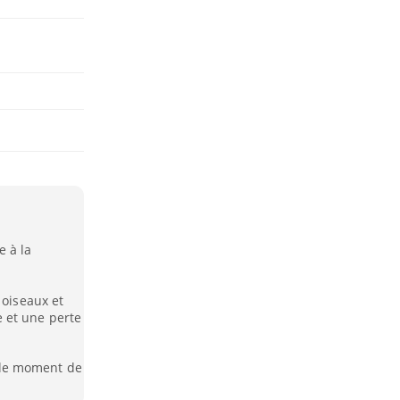
e à la
 oiseaux et
 et une perte
ie le moment de