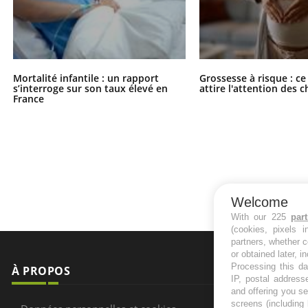
Mortalité infantile : un rapport
Grossesse à risque : ce
s’interroge sur son taux élevé en
attire l'attention des 
France
Welcome
With our 225
par
(cookies, pixels 
partners, whether c
or obtained later, i
Processing this da
À PROPOS
NEWSLETT
IP, postal address
and offering you s
Recevez toute
screens (including