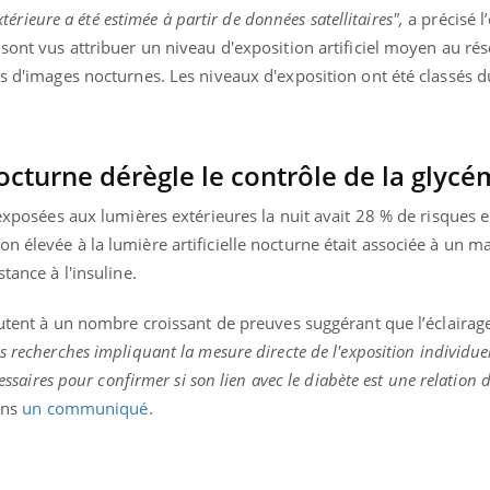
ients comme parfois chez les soignants.
soleil, activités en plein
extérieure a été estimée à partir de données satellitaires",
a précisé l
sont ...
 sont vus attribuer un niveau d'exposition artificiel moyen au rés
es d'images nocturnes. Les niveaux d'exposition ont été classés d
nocturne dérègle le contrôle de la glycé
 exposées aux lumières extérieures la nuit avait 28 % de risques 
n élevée à la lumière artificielle nocturne était associée à un m
tance à l'insuline.
joutent à un nombre croissant de preuves suggérant que l’éclaira
s recherches impliquant la mesure directe de l'exposition individuel
cessaires pour confirmer si son lien avec le diabète est une relation 
ans
un communiqué
.