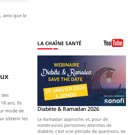
, ainsi que la
LA CHAÎNE SANTÉ
Youtube
aux
e des
18 ans. Ils
Youtube
 Mains : se
Diabète & Ramadan 2026
Youtube
leur mode de
outube
ur obtenir les
Le Ramadan approche, et, pour de
 un tout nouveau
nombreuses personnes atteintes de
plage, piscine,
diabète, c'est une période de questions, de