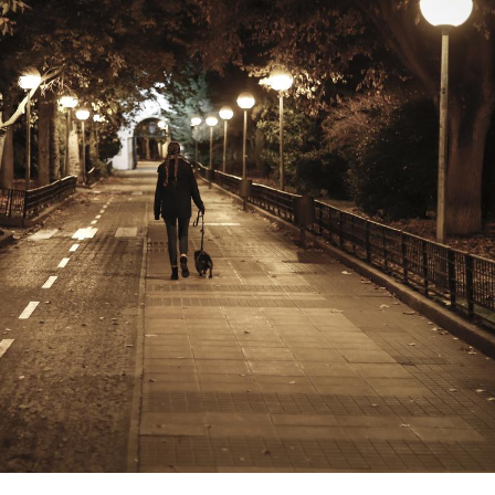
Chikungunya, dengue,
La siest
West Nile : que se passe-
de dormi
t-il dans le sud de la
France ?
Les médicaments GLP-1
VIH : la
protègent-ils aussi les os
tous les
?
elle enfi
Cytomégalovirus : ce qui
Pourquo
change dans la prise en
gâche-t-
charge des femmes
jours de
enceintes