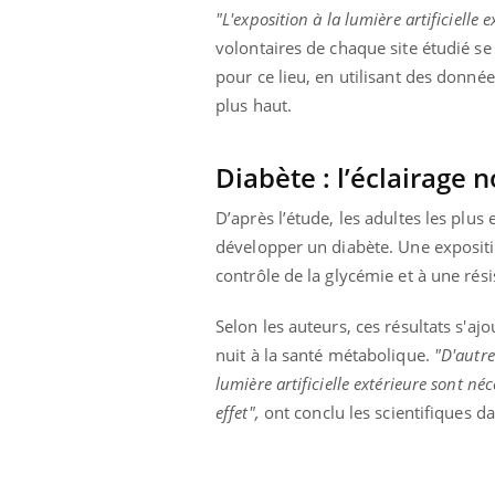
'un proche c'est
carence en fer sont multiples ce qui la rend
pat
"L'exposition à la lumière artificielle 
...
volontaires de chaque site étudié se
pour ce lieu, en utilisant des donné
plus haut.
Diabète : l’éclairage 
D’après l’étude, les adultes les plus
développer un diabète. Une expositio
contrôle de la glycémie et à une résis
Selon les auteurs, ces résultats s'a
nuit à la santé métabolique.
"D'autre
lumière artificielle extérieure sont né
effet",
ont conclu les scientifiques d