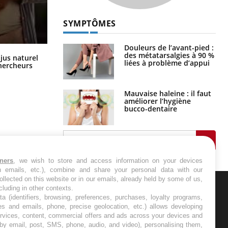
SYMPTÔMES
Douleurs de l’avant-pied :
des métatarsalgies à 90 %
Comment oublier les écrans en
 jus naturel
liées à problème d’appui
vacances ?
chercheurs
Mauvaise haleine : il faut
améliorer l’hygiène
bucco-dentaire
tners
, we wish to store and access information on your devices
in emails, etc.), combine and share your personal data with our
ollected on this website or in our emails, already held by some of us,
ncluding in other contexts.
ta (identifiers, browsing, preferences, purchases, loyalty programs,
ER
es and emails, phone, precise geolocation, etc.) allows developing
ervices, content, commercial offers and ads across your devices and
s les semaines les meilleures
 by email, post, SMS, phone, audio, and video), personalising them,