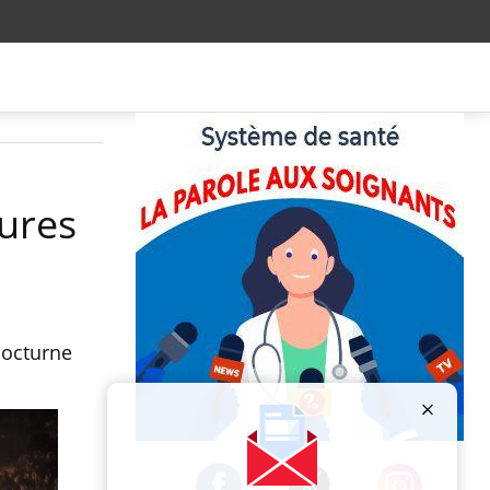
eures
nocturne
Publicité