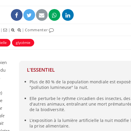
|
|
|
Commenter
ielle
glycémie
bien
L'ESSENTIEL
 du
s
Plus de 80 % de la population mondiale est exposé
"pollution lumineuse" la nuit.
)
Elle perturbe le rythme circadien des insectes, des
ue
d'autres animaux, entraînant une mort prématurée
re
de la biodiversité.
 de
L’exposition à la lumière artificielle la nuit modif
it
la prise alimentaire.
Notre