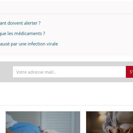
fant doivent alerter ?
e que les médicaments ?
causé par une infection virale
S
S