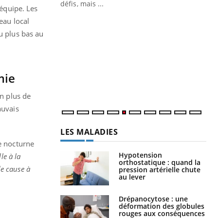
 air… Nos mains
défis, mais ...
’équipe. Les
Un
eau local
You
fac
u plus bas au
pr
Un 
mut
mie
san
num
en plus de
auvais
LES MALADIES
ge nocturne
Hypotension
le à la
orthostatique : quand la
de cause à
pression artérielle chute
au lever
Drépanocytose : une
déformation des globules
rouges aux conséquences